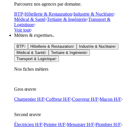
Parcourez nos agences par domaine.
BTP
Hôtellerie & Restauration
Industrie & Nucléaire
Médical & Santé
Tertiaire & Ingénierie
Transport &
Logistique
Voir tout
Métiers & expertises
BTP
Hôtellerie & Restauration
Industrie & Nucléaire
Médical & Santé
Tertiaire & Ingénierie
Transport & Logistique
Nos fiches métiers
Gros œuvre
Charpentier H/F
Coffreur H/F
Couvreur H/F
Maçon H/F
Second œuvre
Électricien H/F
Peintre H/F
Menuisier H/F
Plombier H/F