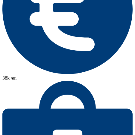
38k /an