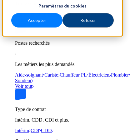
Trouvez un emploi près de chez vous.
Paramètres du cookies
Bordeaux
Lyon
Marseille
Nantes
Paris
Toulouse
Voir tout
Accepter
Refuser
Postes recherchés
Les métiers les plus demandés.
Aide-soignant
Cariste
Chauffeur PL
Électricien
Plombier
Soudeur
Voir tout
Type de contrat
Intérim, CDD, CDI et plus.
Intérim
CDI
CDD