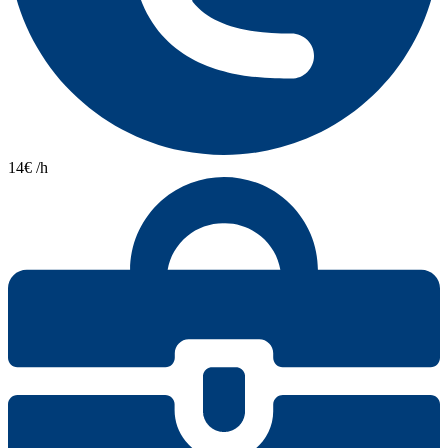
14€ /h