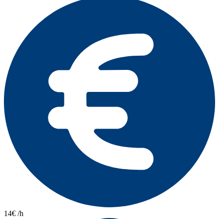
14€ /h