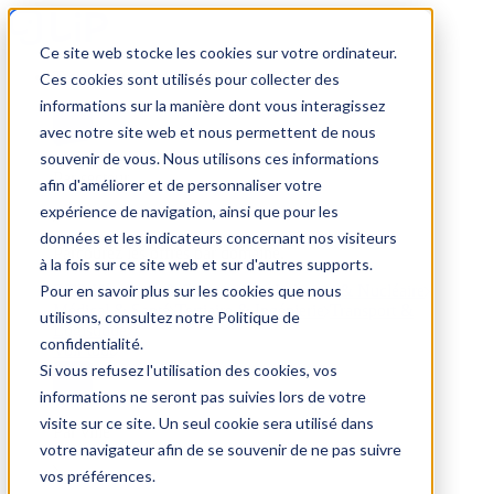
Ce site web stocke les cookies sur votre ordinateur.
Trouver un emploi
Ces cookies sont utilisés pour collecter des
informations sur la manière dont vous interagissez
avec notre site web et nous permettent de nous
souvenir de vous. Nous utilisons ces informations
Par secteur
afin d'améliorer et de personnaliser votre
expérience de navigation, ainsi que pour les
données et les indicateurs concernant nos visiteurs
Parcourez les offres par domaine.
à la fois sur ce site web et sur d'autres supports.
Pour en savoir plus sur les cookies que nous
BTP
Hôtellerie & Restauration
Industrie & Nucléaire
Médical & Santé
Tertiaire & Ingénierie
Transport &
utilisons, consultez notre Politique de
Logistique
confidentialité.
Voir tout
Si vous refusez l'utilisation des cookies, vos
informations ne seront pas suivies lors de votre
visite sur ce site. Un seul cookie sera utilisé dans
Par ville
votre navigateur afin de se souvenir de ne pas suivre
vos préférences.