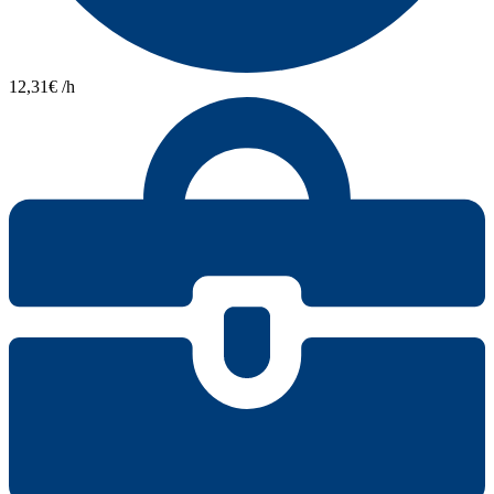
12,31€ /h