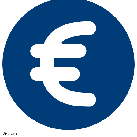
26k /an