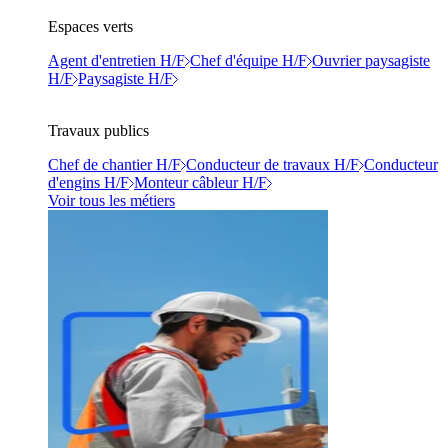
Espaces verts
Agent d'entretien H/F
Chef d'équipe H/F
Ouvrier paysagiste
H/F
Paysagiste H/F
Travaux publics
Chef de chantier H/F
Conducteur de travaux H/F
Conducteur
d'engins H/F
Monteur câbleur H/F
Voir tous les métiers