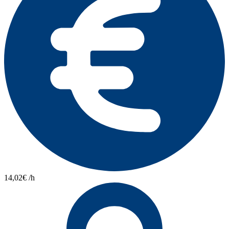
14,02€ /h