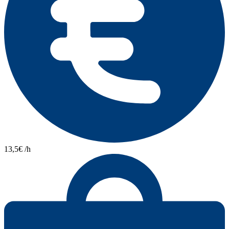
13,5€ /h