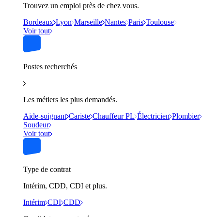
Trouvez un emploi près de chez vous.
Bordeaux
Lyon
Marseille
Nantes
Paris
Toulouse
Voir tout
Postes recherchés
Les métiers les plus demandés.
Aide-soignant
Cariste
Chauffeur PL
Électricien
Plombier
Soudeur
Voir tout
Type de contrat
Intérim, CDD, CDI et plus.
Intérim
CDI
CDD