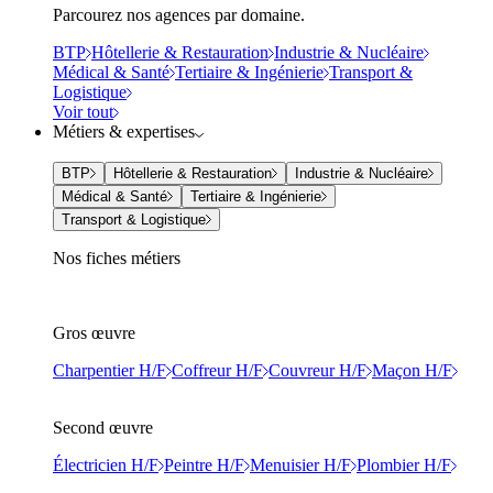
Parcourez nos agences par domaine.
BTP
Hôtellerie & Restauration
Industrie & Nucléaire
Médical & Santé
Tertiaire & Ingénierie
Transport &
Logistique
Voir tout
Métiers & expertises
BTP
Hôtellerie & Restauration
Industrie & Nucléaire
Médical & Santé
Tertiaire & Ingénierie
Transport & Logistique
Nos fiches métiers
Gros œuvre
Charpentier H/F
Coffreur H/F
Couvreur H/F
Maçon H/F
Second œuvre
Électricien H/F
Peintre H/F
Menuisier H/F
Plombier H/F