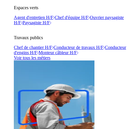
Espaces verts
Agent d'entretien H/F
Chef d'équipe H/F
Ouvrier paysagiste
H/F
Paysagiste H/F
Travaux publics
Chef de chantier H/F
Conducteur de travaux H/F
Conducteur
d'engins H/F
Monteur câbleur H/F
Voir tous les métiers