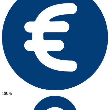
16€ /h