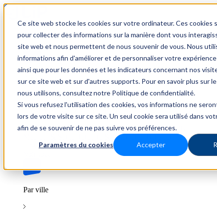
Ce site web stocke les cookies sur votre ordinateur. Ces cookies s
Trouver un emploi
pour collecter des informations sur la manière dont vous interagis
site web et nous permettent de nous souvenir de vous. Nous util
informations afin d'améliorer et de personnaliser votre expérience
ainsi que pour les données et les indicateurs concernant nos visiteu
Par secteur
sur ce site web et sur d'autres supports. Pour en savoir plus sur l
nous utilisons, consultez notre Politique de confidentialité.
Si vous refusez l'utilisation des cookies, vos informations ne seron
Parcourez les offres par domaine.
lors de votre visite sur ce site. Un seul cookie sera utilisé dans vo
afin de se souvenir de ne pas suivre vos préférences.
BTP
Hôtellerie & Restauration
Industrie & Nucléaire
Médical & Santé
Tertiaire & Ingénierie
Transport &
Paramètres du cookies
Accepter
R
Logistique
Voir tout
Par ville