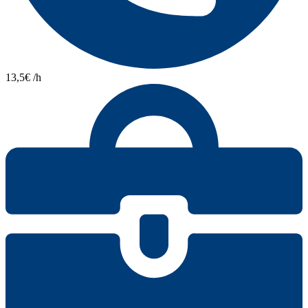
13,5€ /h