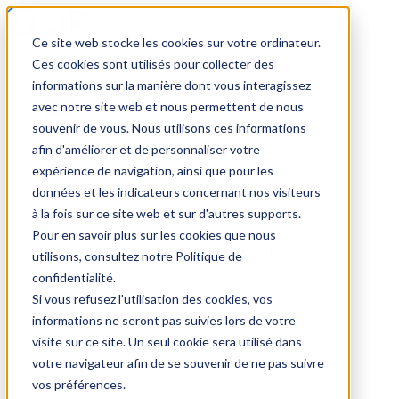
Ce site web stocke les cookies sur votre ordinateur.
Trouver un emploi
Ces cookies sont utilisés pour collecter des
informations sur la manière dont vous interagissez
avec notre site web et nous permettent de nous
souvenir de vous. Nous utilisons ces informations
Par secteur
afin d'améliorer et de personnaliser votre
expérience de navigation, ainsi que pour les
données et les indicateurs concernant nos visiteurs
Parcourez les offres par domaine.
à la fois sur ce site web et sur d'autres supports.
Pour en savoir plus sur les cookies que nous
BTP
Hôtellerie & Restauration
Industrie & Nucléaire
Médical & Santé
Tertiaire & Ingénierie
Transport &
utilisons, consultez notre Politique de
Logistique
confidentialité.
Voir tout
Si vous refusez l'utilisation des cookies, vos
informations ne seront pas suivies lors de votre
visite sur ce site. Un seul cookie sera utilisé dans
Par ville
votre navigateur afin de se souvenir de ne pas suivre
vos préférences.