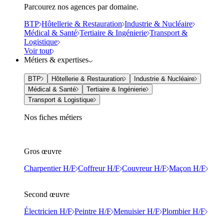
Parcourez nos agences par domaine.
BTP
Hôtellerie & Restauration
Industrie & Nucléaire
Médical & Santé
Tertiaire & Ingénierie
Transport &
Logistique
Voir tout
Métiers & expertises
BTP
Hôtellerie & Restauration
Industrie & Nucléaire
Médical & Santé
Tertiaire & Ingénierie
Transport & Logistique
Nos fiches métiers
Gros œuvre
Charpentier H/F
Coffreur H/F
Couvreur H/F
Maçon H/F
Second œuvre
Électricien H/F
Peintre H/F
Menuisier H/F
Plombier H/F