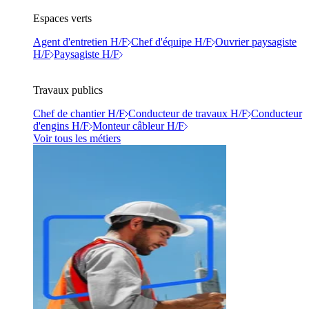
Espaces verts
Agent d'entretien H/F
Chef d'équipe H/F
Ouvrier paysagiste
H/F
Paysagiste H/F
Travaux publics
Chef de chantier H/F
Conducteur de travaux H/F
Conducteur
d'engins H/F
Monteur câbleur H/F
Voir tous les métiers