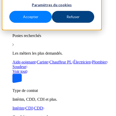
Trouvez un emploi près de chez vous.
Paramètres du cookies
Bordeaux
Lyon
Marseille
Nantes
Paris
Toulouse
Voir tout
Accepter
Refuser
Postes recherchés
Les métiers les plus demandés.
Aide-soignant
Cariste
Chauffeur PL
Électricien
Plombier
Soudeur
Voir tout
Type de contrat
Intérim, CDD, CDI et plus.
Intérim
CDI
CDD