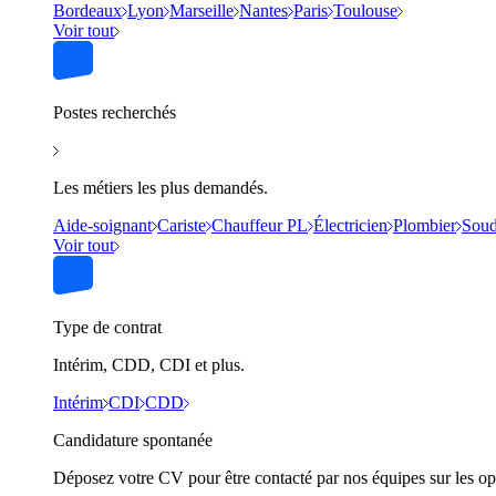
Bordeaux
Lyon
Marseille
Nantes
Paris
Toulouse
Voir tout
Postes recherchés
Les métiers les plus demandés.
Aide-soignant
Cariste
Chauffeur PL
Électricien
Plombier
Soud
Voir tout
Type de contrat
Intérim, CDD, CDI et plus.
Intérim
CDI
CDD
Candidature spontanée
Déposez votre CV pour être contacté par nos équipes sur les op