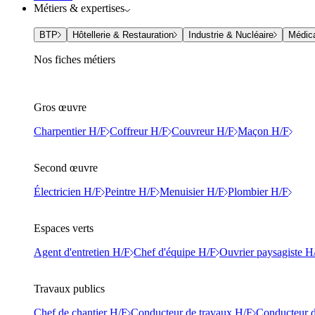
Métiers & expertises
BTP
Hôtellerie & Restauration
Industrie & Nucléaire
Médic
Nos fiches métiers
Gros œuvre
Charpentier H/F
Coffreur H/F
Couvreur H/F
Maçon H/F
Second œuvre
Électricien H/F
Peintre H/F
Menuisier H/F
Plombier H/F
Espaces verts
Agent d'entretien H/F
Chef d'équipe H/F
Ouvrier paysagiste H
Travaux publics
Chef de chantier H/F
Conducteur de travaux H/F
Conducteur d