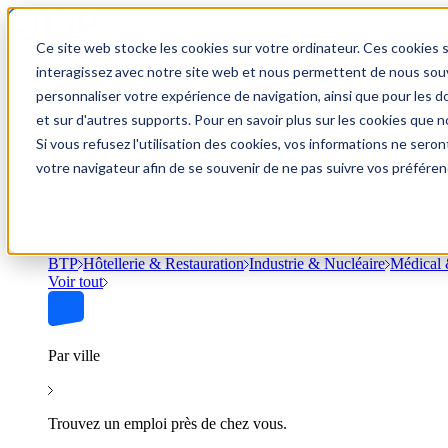
Ce site web stocke les cookies sur votre ordinateur. Ces cookies s
Trouver un emploi
interagissez avec notre site web et nous permettent de nous souve
personnaliser votre expérience de navigation, ainsi que pour les do
et sur d'autres supports. Pour en savoir plus sur les cookies que no
Si vous refusez l'utilisation des cookies, vos informations ne seront
Par secteur
votre navigateur afin de se souvenir de ne pas suivre vos préféren
Parcourez les offres par domaine.
BTP
Hôtellerie & Restauration
Industrie & Nucléaire
Médical 
Voir tout
Par ville
Trouvez un emploi près de chez vous.