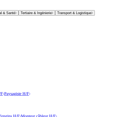
al & Santé
Tertiaire & Ingénierie
Transport & Logistique
/F
Paysagiste H/F
'engins H/F
Monteur câbleur H/F