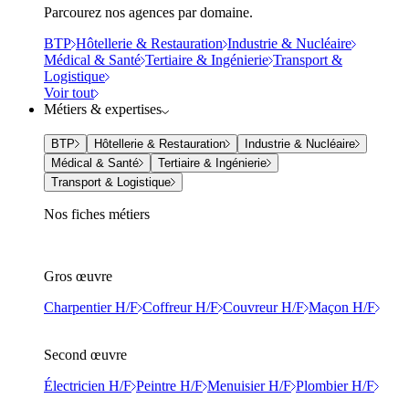
Parcourez nos agences par domaine.
BTP
Hôtellerie & Restauration
Industrie & Nucléaire
Médical & Santé
Tertiaire & Ingénierie
Transport &
Logistique
Voir tout
Métiers & expertises
BTP
Hôtellerie & Restauration
Industrie & Nucléaire
Médical & Santé
Tertiaire & Ingénierie
Transport & Logistique
Nos fiches métiers
Gros œuvre
Charpentier H/F
Coffreur H/F
Couvreur H/F
Maçon H/F
Second œuvre
Électricien H/F
Peintre H/F
Menuisier H/F
Plombier H/F