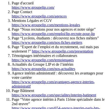
Page d'accueil
https://www.groupelip.com/
Page Contact
https://www.groupelip.com/agences
Mentions Légales et CGV
https://www.groupelip.com/mentions-legales
Page “Nous recrutons pour nos agences et notre siège”
https://www.groupelip.com/emploi/lip-recrute-pour-lip
Page “Lycéens, étudiants : découvrez nos fiches métiers”
https://www.groupelip.com/nos-fiches-metiers
Page “Expert de l’emploi et du recrutement, oui mais pas
seulement !”
https://www.groupelip.com/presentation
Témoignages intérimaires et collaborateurs
https://www.groupelip.com/temoignages
Actualités du Groupe LIP et de l’intérim
https://www.groupelip.com/nos-actualites
Agence intérim administratif : découvrez les avantages pour
votre carrière
https://www.groupelip.com/avantages-agence-interim-
administratif
Page Bâtiment
https://www.groupelip.com/specialites/interim-batiment
Page “Votre agence intérim à Paris 11ème spécialisée dans le
2nd œuvre”
https://www.groupelip.com/654-agence-interim-paris-btp-