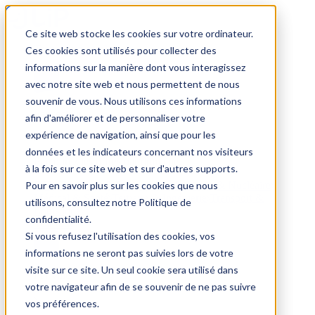
Ce site web stocke les cookies sur votre ordinateur.
Trouver un emploi
Ces cookies sont utilisés pour collecter des
informations sur la manière dont vous interagissez
avec notre site web et nous permettent de nous
souvenir de vous. Nous utilisons ces informations
Par secteur
afin d'améliorer et de personnaliser votre
expérience de navigation, ainsi que pour les
données et les indicateurs concernant nos visiteurs
Parcourez les offres par domaine.
à la fois sur ce site web et sur d'autres supports.
Pour en savoir plus sur les cookies que nous
BTP
Hôtellerie & Restauration
Industrie & Nucléaire
Médical & Santé
Tertiaire & Ingénierie
Transport &
utilisons, consultez notre Politique de
Logistique
confidentialité.
Voir tout
Si vous refusez l'utilisation des cookies, vos
informations ne seront pas suivies lors de votre
visite sur ce site. Un seul cookie sera utilisé dans
Par ville
votre navigateur afin de se souvenir de ne pas suivre
vos préférences.