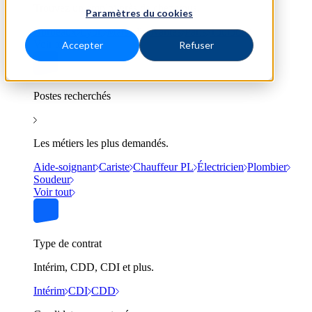
Trouvez un emploi près de chez vous.
Paramètres du cookies
Bordeaux
Lyon
Marseille
Nantes
Paris
Toulouse
Voir tout
Accepter
Refuser
Postes recherchés
Les métiers les plus demandés.
Aide-soignant
Cariste
Chauffeur PL
Électricien
Plombier
Soudeur
Voir tout
Type de contrat
Intérim, CDD, CDI et plus.
Intérim
CDI
CDD