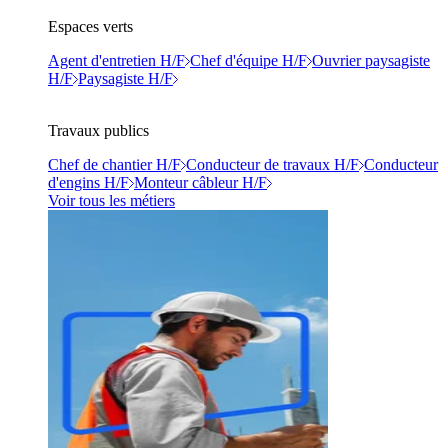
Espaces verts
Agent d'entretien H/F
Chef d'équipe H/F
Ouvrier paysagiste
H/F
Paysagiste H/F
Travaux publics
Chef de chantier H/F
Conducteur de travaux H/F
Conducteur
d'engins H/F
Monteur câbleur H/F
Voir tous les métiers