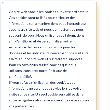
Ce site web stocke les cookies sur votre ordinateur.
Trouver un emploi
Ces cookies sont utilisés pour collecter des
informations sur la manière dont vous interagissez
avec notre site web et nous permettent de nous
souvenir de vous. Nous utilisons ces informations
Par secteur
afin d'améliorer et de personnaliser votre
expérience de navigation, ainsi que pour les
données et les indicateurs concernant nos visiteurs
Parcourez les offres par domaine.
à la fois sur ce site web et sur d'autres supports.
Pour en savoir plus sur les cookies que nous
BTP
Hôtellerie & Restauration
Industrie & Nucléaire
Médical & Santé
Tertiaire & Ingénierie
Transport &
utilisons, consultez notre Politique de
Logistique
confidentialité.
Voir tout
Si vous refusez l'utilisation des cookies, vos
informations ne seront pas suivies lors de votre
visite sur ce site. Un seul cookie sera utilisé dans
Par ville
votre navigateur afin de se souvenir de ne pas suivre
vos préférences.