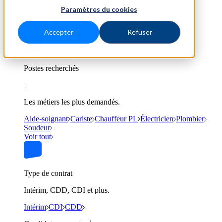
Trouvez un emploi près de chez vous.
Paramètres du cookies
Bordeaux
Lyon
Marseille
Nantes
Paris
Toulouse
Voir tout
Accepter
Refuser
Postes recherchés
Les métiers les plus demandés.
Aide-soignant
Cariste
Chauffeur PL
Électricien
Plombier
Soudeur
Voir tout
Type de contrat
Intérim, CDD, CDI et plus.
Intérim
CDI
CDD