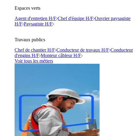
Espaces verts
Agent d'entretien H/F
Chef d'équipe H/F
Ouvrier paysagiste
H/F
Paysagiste H/F
Travaux publics
Chef de chantier H/F
Conducteur de travaux H/F
Conducteur
d'engins H/F
Monteur câbleur H/F
Voir tous les métiers