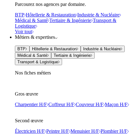
Parcourez nos agences par domaine.
BTP
Hôtellerie & Restauration
Industrie & Nucléaire
Médical & Santé
Tertiaire & Ingénierie
Transport &
Logistique
Voir tout
Métiers & expertises
BTP
Hôtellerie & Restauration
Industrie & Nucléaire
Médical & Santé
Tertiaire & Ingénierie
Transport & Logistique
Nos fiches métiers
Gros œuvre
Charpentier H/F
Coffreur H/F
Couvreur H/F
Maçon H/F
Second œuvre
Électricien H/F
Peintre H/F
Menuisier H/F
Plombier H/F