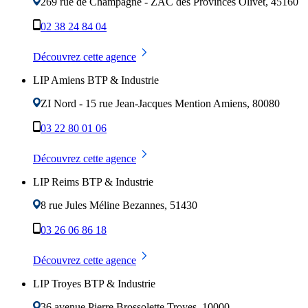
269 rue de Champagne - ZAC des Provinces
Olivet
,
45160
02 38 24 84 04
Découvrez cette agence
LIP Amiens BTP & Industrie
ZI Nord - 15 rue Jean-Jacques Mention
Amiens
,
80080
03 22 80 01 06
Découvrez cette agence
LIP Reims BTP & Industrie
8 rue Jules Méline
Bezannes
,
51430
03 26 06 86 18
Découvrez cette agence
LIP Troyes BTP & Industrie
36 avenue Pierre Brossolette
Troyes
,
10000