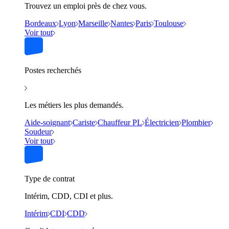
Trouvez un emploi près de chez vous.
Bordeaux
Lyon
Marseille
Nantes
Paris
Toulouse
Voir tout
Postes recherchés
Les métiers les plus demandés.
Aide-soignant
Cariste
Chauffeur PL
Électricien
Plombier
Soudeur
Voir tout
Type de contrat
Intérim, CDD, CDI et plus.
Intérim
CDI
CDD