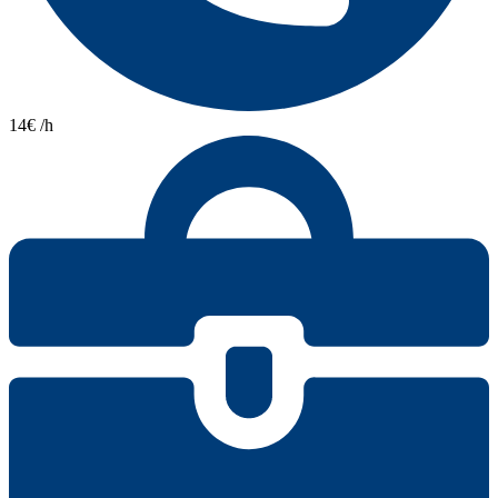
14€ /h