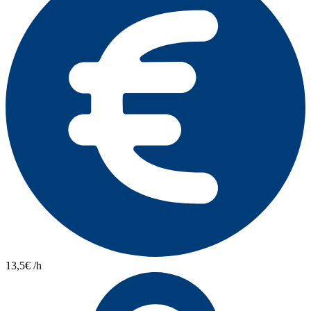
13,5€ /h