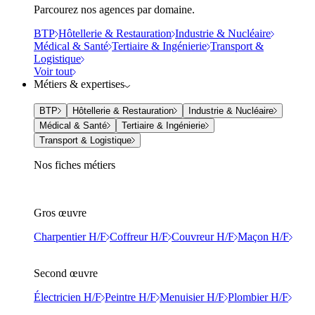
Parcourez nos agences par domaine.
BTP
Hôtellerie & Restauration
Industrie & Nucléaire
Médical & Santé
Tertiaire & Ingénierie
Transport &
Logistique
Voir tout
Métiers & expertises
BTP
Hôtellerie & Restauration
Industrie & Nucléaire
Médical & Santé
Tertiaire & Ingénierie
Transport & Logistique
Nos fiches métiers
Gros œuvre
Charpentier H/F
Coffreur H/F
Couvreur H/F
Maçon H/F
Second œuvre
Électricien H/F
Peintre H/F
Menuisier H/F
Plombier H/F