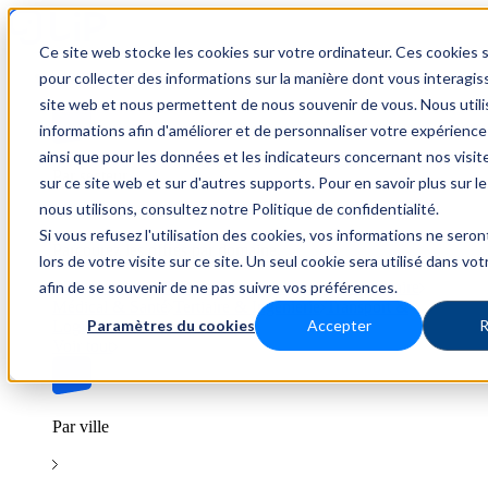
Ce site web stocke les cookies sur votre ordinateur. Ces cookies s
Trouver un emploi
pour collecter des informations sur la manière dont vous interagis
site web et nous permettent de nous souvenir de vous. Nous util
informations afin d'améliorer et de personnaliser votre expérience
ainsi que pour les données et les indicateurs concernant nos visiteu
Par secteur
sur ce site web et sur d'autres supports. Pour en savoir plus sur l
nous utilisons, consultez notre Politique de confidentialité.
Si vous refusez l'utilisation des cookies, vos informations ne seron
Parcourez les offres par domaine.
lors de votre visite sur ce site. Un seul cookie sera utilisé dans vo
afin de se souvenir de ne pas suivre vos préférences.
BTP
Hôtellerie & Restauration
Industrie & Nucléaire
Médical & Santé
Tertiaire & Ingénierie
Transport &
Paramètres du cookies
Accepter
R
Logistique
Voir tout
Par ville