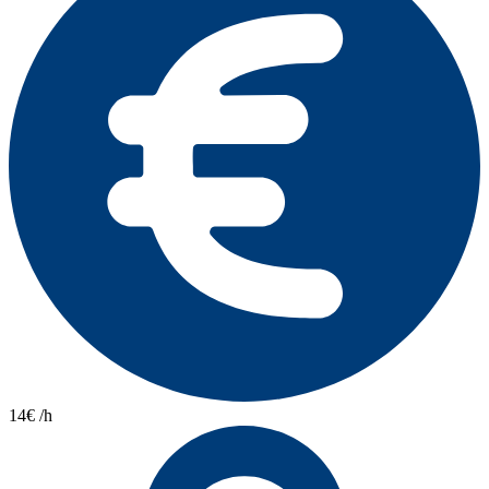
14€ /h