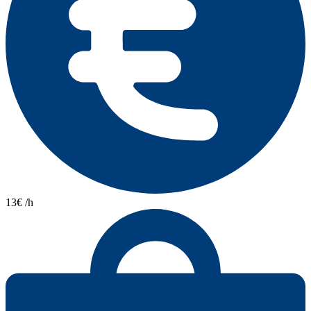
13€ /h