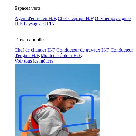
Espaces verts
Agent d'entretien H/F
Chef d'équipe H/F
Ouvrier paysagiste
H/F
Paysagiste H/F
Travaux publics
Chef de chantier H/F
Conducteur de travaux H/F
Conducteur
d'engins H/F
Monteur câbleur H/F
Voir tous les métiers