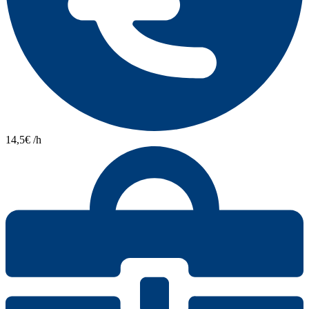
14,5€ /h