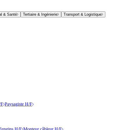
al & Santé
Tertiaire & Ingénierie
Transport & Logistique
/F
Paysagiste H/F
'engins H/F
Monteur câbleur H/F