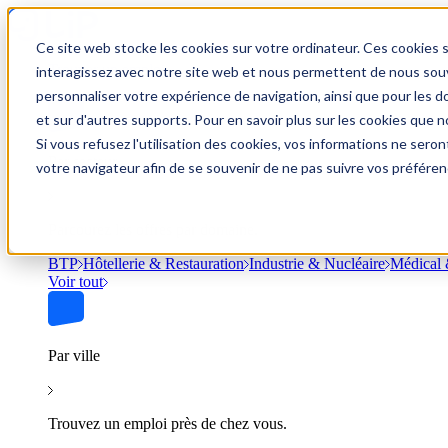
Ce site web stocke les cookies sur votre ordinateur. Ces cookies s
Trouver un emploi
interagissez avec notre site web et nous permettent de nous souve
personnaliser votre expérience de navigation, ainsi que pour les do
et sur d'autres supports. Pour en savoir plus sur les cookies que no
Si vous refusez l'utilisation des cookies, vos informations ne seront
Par secteur
votre navigateur afin de se souvenir de ne pas suivre vos préféren
Parcourez les offres par domaine.
BTP
Hôtellerie & Restauration
Industrie & Nucléaire
Médical 
Voir tout
Par ville
Trouvez un emploi près de chez vous.