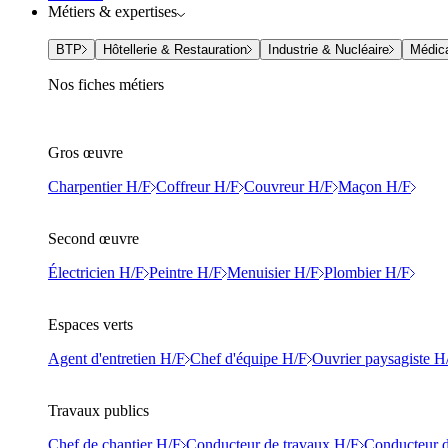
Métiers & expertises
BTP
Hôtellerie & Restauration
Industrie & Nucléaire
Médic
Nos fiches métiers
Gros œuvre
Charpentier H/F
Coffreur H/F
Couvreur H/F
Maçon H/F
Second œuvre
Électricien H/F
Peintre H/F
Menuisier H/F
Plombier H/F
Espaces verts
Agent d'entretien H/F
Chef d'équipe H/F
Ouvrier paysagiste H
Travaux publics
Chef de chantier H/F
Conducteur de travaux H/F
Conducteur d