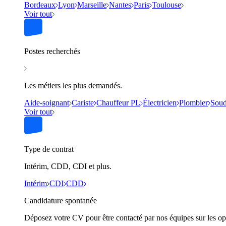
Bordeaux
Lyon
Marseille
Nantes
Paris
Toulouse
Voir tout
Postes recherchés
Les métiers les plus demandés.
Aide-soignant
Cariste
Chauffeur PL
Électricien
Plombier
Soud
Voir tout
Type de contrat
Intérim, CDD, CDI et plus.
Intérim
CDI
CDD
Candidature spontanée
Déposez votre CV pour être contacté par nos équipes sur les op