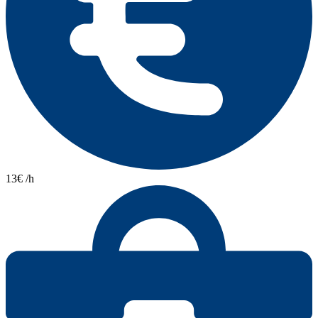
13€ /h