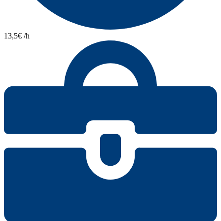
13,5€ /h