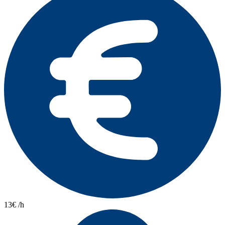
13€ /h