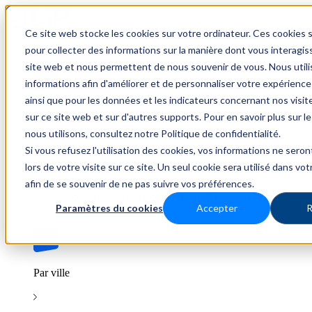
Ce site web stocke les cookies sur votre ordinateur. Ces cookies s
Trouver un emploi
pour collecter des informations sur la manière dont vous interagis
site web et nous permettent de nous souvenir de vous. Nous util
informations afin d'améliorer et de personnaliser votre expérience
ainsi que pour les données et les indicateurs concernant nos visiteu
Par secteur
sur ce site web et sur d'autres supports. Pour en savoir plus sur l
nous utilisons, consultez notre Politique de confidentialité.
Si vous refusez l'utilisation des cookies, vos informations ne seron
Parcourez les offres par domaine.
lors de votre visite sur ce site. Un seul cookie sera utilisé dans vo
afin de se souvenir de ne pas suivre vos préférences.
BTP
Hôtellerie & Restauration
Industrie & Nucléaire
Médical & Santé
Tertiaire & Ingénierie
Transport &
Paramètres du cookies
Accepter
R
Logistique
Voir tout
Par ville