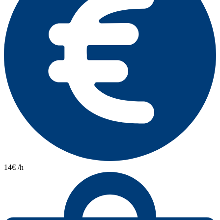
14€ /h