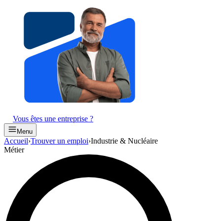
Vous êtes une entreprise ?
Menu
Accueil
›
Trouver un emploi
›
Industrie & Nucléaire
Métier