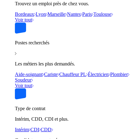
Trouvez un emploi près de chez vous.
Bordeaux
Lyon
Marseille
Nantes
Paris
Toulouse
Voir tout
Postes recherchés
Les métiers les plus demandés.
Aide-soignant
Cariste
Chauffeur PL
Électricien
Plombier
Soudeur
Voir tout
Type de contrat
Intérim, CDD, CDI et plus.
Intérim
CDI
CDD