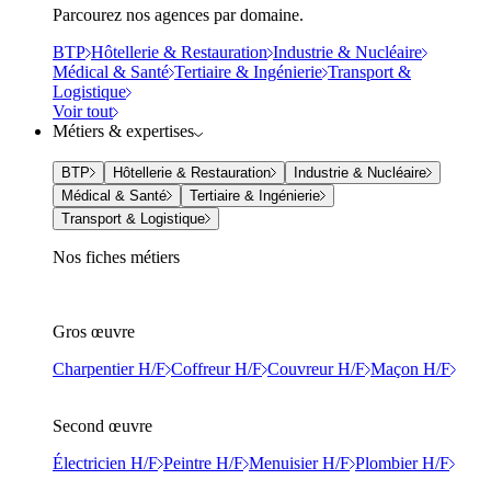
Parcourez nos agences par domaine.
BTP
Hôtellerie & Restauration
Industrie & Nucléaire
Médical & Santé
Tertiaire & Ingénierie
Transport &
Logistique
Voir tout
Métiers & expertises
BTP
Hôtellerie & Restauration
Industrie & Nucléaire
Médical & Santé
Tertiaire & Ingénierie
Transport & Logistique
Nos fiches métiers
Gros œuvre
Charpentier H/F
Coffreur H/F
Couvreur H/F
Maçon H/F
Second œuvre
Électricien H/F
Peintre H/F
Menuisier H/F
Plombier H/F