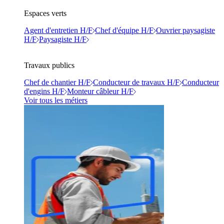
Espaces verts
Agent d'entretien H/F
Chef d'équipe H/F
Ouvrier paysagiste
H/F
Paysagiste H/F
Travaux publics
Chef de chantier H/F
Conducteur de travaux H/F
Conducteur
d'engins H/F
Monteur câbleur H/F
Voir tous les métiers