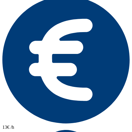
13€ /h