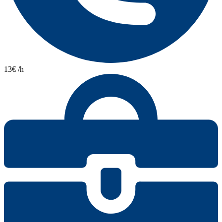
13€ /h