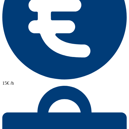
15€ /h