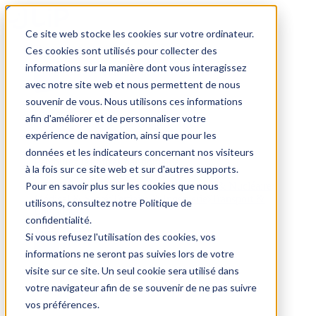
Ce site web stocke les cookies sur votre ordinateur.
Trouver un emploi
Ces cookies sont utilisés pour collecter des
informations sur la manière dont vous interagissez
avec notre site web et nous permettent de nous
souvenir de vous. Nous utilisons ces informations
Par secteur
afin d'améliorer et de personnaliser votre
expérience de navigation, ainsi que pour les
données et les indicateurs concernant nos visiteurs
Parcourez les offres par domaine.
à la fois sur ce site web et sur d'autres supports.
Pour en savoir plus sur les cookies que nous
BTP
Hôtellerie & Restauration
Industrie & Nucléaire
Médical & Santé
Tertiaire & Ingénierie
Transport &
utilisons, consultez notre Politique de
Logistique
confidentialité.
Voir tout
Si vous refusez l'utilisation des cookies, vos
informations ne seront pas suivies lors de votre
visite sur ce site. Un seul cookie sera utilisé dans
Par ville
votre navigateur afin de se souvenir de ne pas suivre
vos préférences.