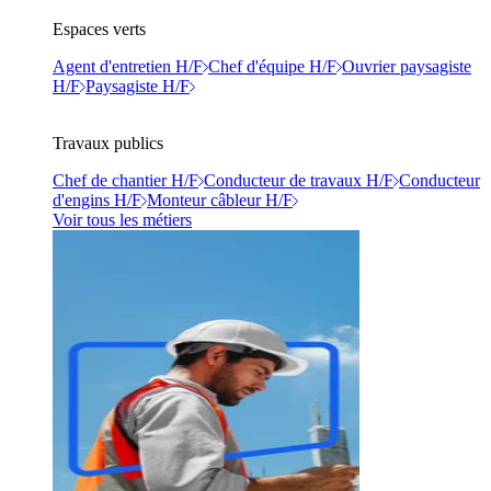
Espaces verts
Agent d'entretien H/F
Chef d'équipe H/F
Ouvrier paysagiste
H/F
Paysagiste H/F
Travaux publics
Chef de chantier H/F
Conducteur de travaux H/F
Conducteur
d'engins H/F
Monteur câbleur H/F
Voir tous les métiers