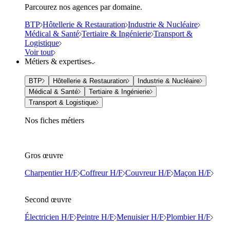
Parcourez nos agences par domaine.
BTP
Hôtellerie & Restauration
Industrie & Nucléaire
Médical & Santé
Tertiaire & Ingénierie
Transport &
Logistique
Voir tout
Métiers & expertises
BTP
Hôtellerie & Restauration
Industrie & Nucléaire
Médical & Santé
Tertiaire & Ingénierie
Transport & Logistique
Nos fiches métiers
Gros œuvre
Charpentier H/F
Coffreur H/F
Couvreur H/F
Maçon H/F
Second œuvre
Électricien H/F
Peintre H/F
Menuisier H/F
Plombier H/F