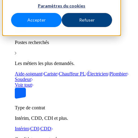
Trouvez un emploi près de chez vous.
Paramètres du cookies
Bordeaux
Lyon
Marseille
Nantes
Paris
Toulouse
Voir tout
Accepter
Refuser
Postes recherchés
Les métiers les plus demandés.
Aide-soignant
Cariste
Chauffeur PL
Électricien
Plombier
Soudeur
Voir tout
Type de contrat
Intérim, CDD, CDI et plus.
Intérim
CDI
CDD