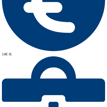
14€ /h