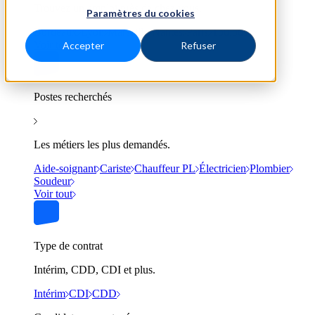
Trouvez un emploi près de chez vous.
Paramètres du cookies
Bordeaux
Lyon
Marseille
Nantes
Paris
Toulouse
Voir tout
Accepter
Refuser
Postes recherchés
Les métiers les plus demandés.
Aide-soignant
Cariste
Chauffeur PL
Électricien
Plombier
Soudeur
Voir tout
Type de contrat
Intérim, CDD, CDI et plus.
Intérim
CDI
CDD