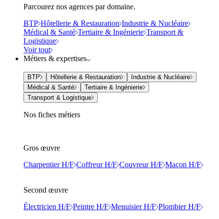
Parcourez nos agences par domaine.
BTP
Hôtellerie & Restauration
Industrie & Nucléaire
Médical & Santé
Tertiaire & Ingénierie
Transport &
Logistique
Voir tout
Métiers & expertises
BTP
Hôtellerie & Restauration
Industrie & Nucléaire
Médical & Santé
Tertiaire & Ingénierie
Transport & Logistique
Nos fiches métiers
Gros œuvre
Charpentier H/F
Coffreur H/F
Couvreur H/F
Maçon H/F
Second œuvre
Électricien H/F
Peintre H/F
Menuisier H/F
Plombier H/F