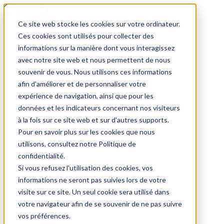
Ce site web stocke les cookies sur votre ordinateur.
Trouver un emploi
Ces cookies sont utilisés pour collecter des
informations sur la manière dont vous interagissez
avec notre site web et nous permettent de nous
souvenir de vous. Nous utilisons ces informations
Par secteur
afin d'améliorer et de personnaliser votre
expérience de navigation, ainsi que pour les
données et les indicateurs concernant nos visiteurs
Parcourez les offres par domaine.
à la fois sur ce site web et sur d'autres supports.
Pour en savoir plus sur les cookies que nous
BTP
Hôtellerie & Restauration
Industrie & Nucléaire
Médical & Santé
Tertiaire & Ingénierie
Transport &
utilisons, consultez notre Politique de
Logistique
confidentialité.
Voir tout
Si vous refusez l'utilisation des cookies, vos
informations ne seront pas suivies lors de votre
visite sur ce site. Un seul cookie sera utilisé dans
Par ville
votre navigateur afin de se souvenir de ne pas suivre
vos préférences.