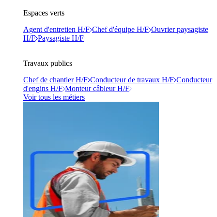
Espaces verts
Agent d'entretien H/F
Chef d'équipe H/F
Ouvrier paysagiste
H/F
Paysagiste H/F
Travaux publics
Chef de chantier H/F
Conducteur de travaux H/F
Conducteur
d'engins H/F
Monteur câbleur H/F
Voir tous les métiers