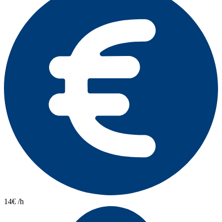
14€ /h