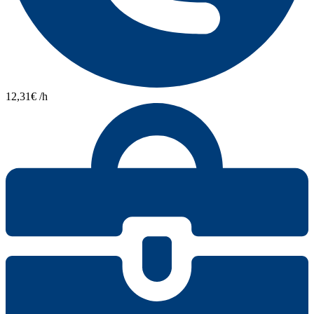
12,31€ /h