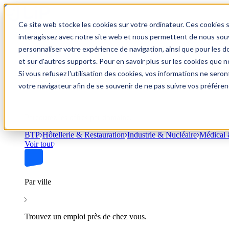
Ce site web stocke les cookies sur votre ordinateur. Ces cookies s
Trouver un emploi
interagissez avec notre site web et nous permettent de nous souve
personnaliser votre expérience de navigation, ainsi que pour les do
et sur d'autres supports. Pour en savoir plus sur les cookies que no
Si vous refusez l'utilisation des cookies, vos informations ne seront
Par secteur
votre navigateur afin de se souvenir de ne pas suivre vos préféren
Parcourez les offres par domaine.
BTP
Hôtellerie & Restauration
Industrie & Nucléaire
Médical 
Voir tout
Par ville
Trouvez un emploi près de chez vous.