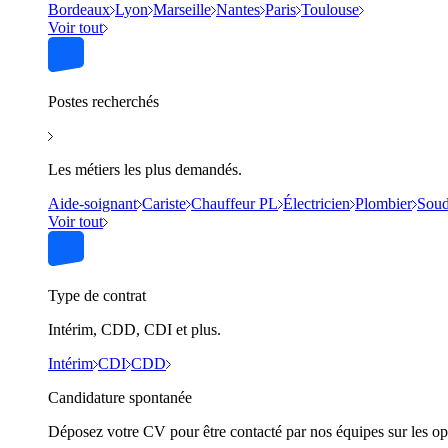
Bordeaux
Lyon
Marseille
Nantes
Paris
Toulouse
Voir tout
Postes recherchés
Les métiers les plus demandés.
Aide-soignant
Cariste
Chauffeur PL
Électricien
Plombier
Soud
Voir tout
Type de contrat
Intérim, CDD, CDI et plus.
Intérim
CDI
CDD
Candidature spontanée
Déposez votre CV pour être contacté par nos équipes sur les op