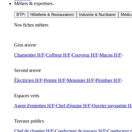
Métiers & expertises
BTP
Hôtellerie & Restauration
Industrie & Nucléaire
Médic
Nos fiches métiers
Gros œuvre
Charpentier H/F
Coffreur H/F
Couvreur H/F
Maçon H/F
Second œuvre
Électricien H/F
Peintre H/F
Menuisier H/F
Plombier H/F
Espaces verts
Agent d'entretien H/F
Chef d'équipe H/F
Ouvrier paysagiste H
Travaux publics
Chef de chantier H/F
Conducteur de travaux H/F
Conducteur d