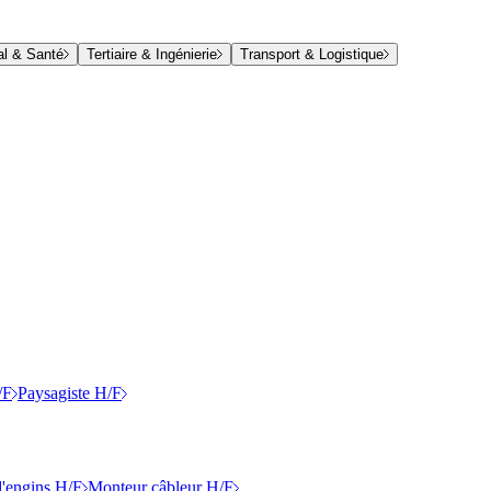
al & Santé
Tertiaire & Ingénierie
Transport & Logistique
/F
Paysagiste H/F
'engins H/F
Monteur câbleur H/F