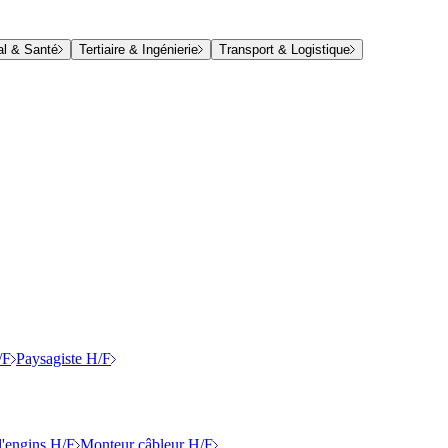
al & Santé
Tertiaire & Ingénierie
Transport & Logistique
/F
Paysagiste H/F
'engins H/F
Monteur câbleur H/F