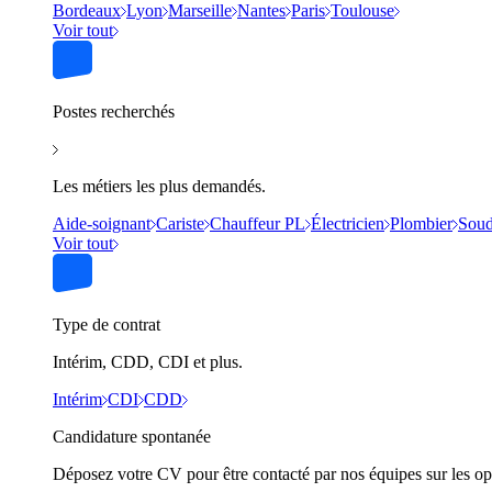
Bordeaux
Lyon
Marseille
Nantes
Paris
Toulouse
Voir tout
Postes recherchés
Les métiers les plus demandés.
Aide-soignant
Cariste
Chauffeur PL
Électricien
Plombier
Soud
Voir tout
Type de contrat
Intérim, CDD, CDI et plus.
Intérim
CDI
CDD
Candidature spontanée
Déposez votre CV pour être contacté par nos équipes sur les op