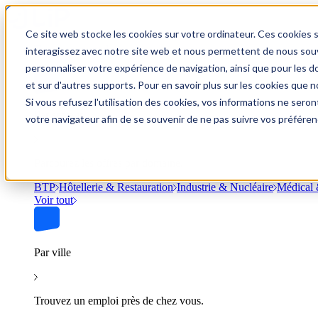
Ce site web stocke les cookies sur votre ordinateur. Ces cookies s
Trouver un emploi
interagissez avec notre site web et nous permettent de nous souve
personnaliser votre expérience de navigation, ainsi que pour les do
et sur d'autres supports. Pour en savoir plus sur les cookies que no
Si vous refusez l'utilisation des cookies, vos informations ne seront
Par secteur
votre navigateur afin de se souvenir de ne pas suivre vos préféren
Parcourez les offres par domaine.
BTP
Hôtellerie & Restauration
Industrie & Nucléaire
Médical 
Voir tout
Par ville
Trouvez un emploi près de chez vous.