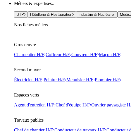
Métiers & expertises
BTP
Hôtellerie & Restauration
Industrie & Nucléaire
Médic
Nos fiches métiers
Gros œuvre
Charpentier H/F
Coffreur H/F
Couvreur H/F
Maçon H/F
Second œuvre
Électricien H/F
Peintre H/F
Menuisier H/F
Plombier H/F
Espaces verts
Agent d'entretien H/F
Chef d'équipe H/F
Ouvrier paysagiste H
Travaux publics
Chef de chantier H/F
Conducteur de travaux H/F
Conducteur d