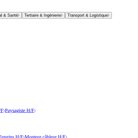
al & Santé
Tertiaire & Ingénierie
Transport & Logistique
/F
Paysagiste H/F
'engins H/F
Monteur câbleur H/F