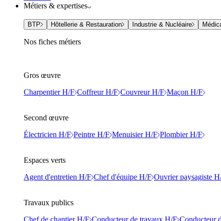
Métiers & expertises
BTP
Hôtellerie & Restauration
Industrie & Nucléaire
Médic
Nos fiches métiers
Gros œuvre
Charpentier H/F
Coffreur H/F
Couvreur H/F
Maçon H/F
Second œuvre
Électricien H/F
Peintre H/F
Menuisier H/F
Plombier H/F
Espaces verts
Agent d'entretien H/F
Chef d'équipe H/F
Ouvrier paysagiste H
Travaux publics
Chef de chantier H/F
Conducteur de travaux H/F
Conducteur d