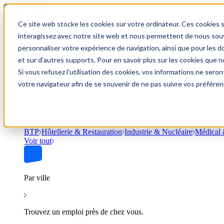
Ce site web stocke les cookies sur votre ordinateur. Ces cookies s
Trouver un emploi
interagissez avec notre site web et nous permettent de nous souve
personnaliser votre expérience de navigation, ainsi que pour les do
et sur d'autres supports. Pour en savoir plus sur les cookies que no
Si vous refusez l'utilisation des cookies, vos informations ne seront
Par secteur
votre navigateur afin de se souvenir de ne pas suivre vos préféren
Parcourez les offres par domaine.
BTP
Hôtellerie & Restauration
Industrie & Nucléaire
Médical 
Voir tout
Par ville
Trouvez un emploi près de chez vous.