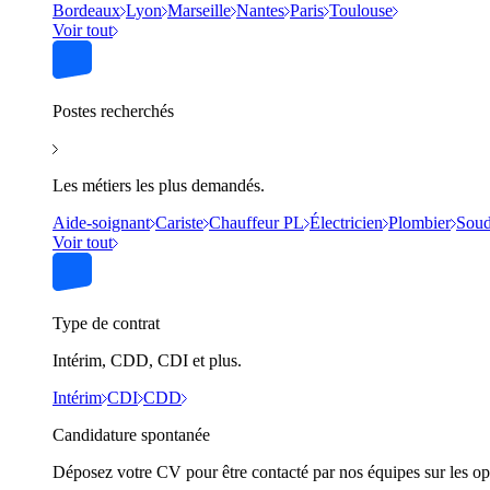
Bordeaux
Lyon
Marseille
Nantes
Paris
Toulouse
Voir tout
Postes recherchés
Les métiers les plus demandés.
Aide-soignant
Cariste
Chauffeur PL
Électricien
Plombier
Soud
Voir tout
Type de contrat
Intérim, CDD, CDI et plus.
Intérim
CDI
CDD
Candidature spontanée
Déposez votre CV pour être contacté par nos équipes sur les op