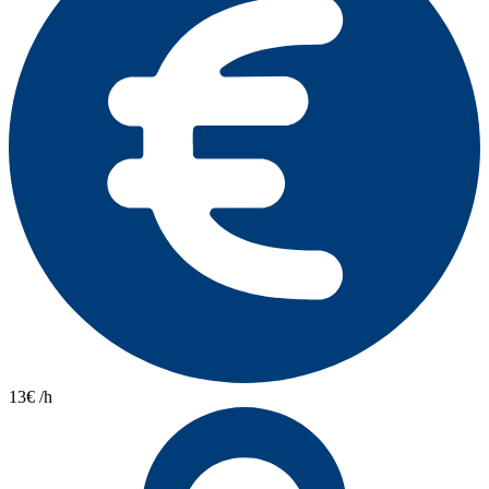
13€ /h