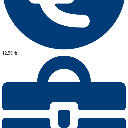
12,5€ /h