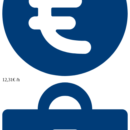
12,31€ /h