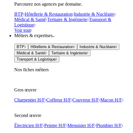
Parcourez nos agences par domaine.
BTP
Hôtellerie & Restauration
Industrie & Nucléaire
Médical & Santé
Tertiaire & Ingénierie
Transport &
Logistique
Voir tout
Métiers & expertises
BTP
Hôtellerie & Restauration
Industrie & Nucléaire
Médical & Santé
Tertiaire & Ingénierie
Transport & Logistique
Nos fiches métiers
Gros œuvre
Charpentier H/F
Coffreur H/F
Couvreur H/F
Maçon H/F
Second œuvre
Électricien H/F
Peintre H/F
Menuisier H/F
Plombier H/F