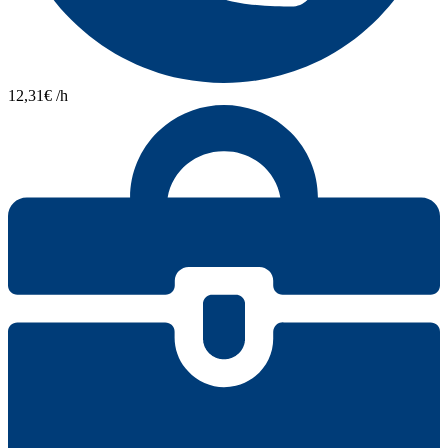
12,31€ /h