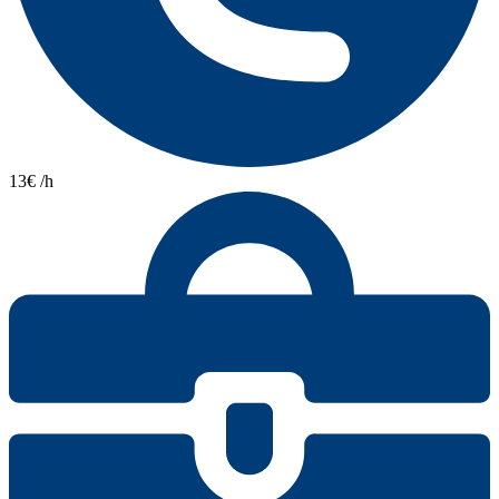
13€ /h