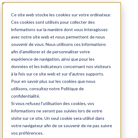
Ce site web stocke les cookies sur votre ordinateur.
Trouver un emploi
Ces cookies sont utilisés pour collecter des
informations sur la manière dont vous interagissez
avec notre site web et nous permettent de nous
souvenir de vous. Nous utilisons ces informations
Par secteur
afin d'améliorer et de personnaliser votre
expérience de navigation, ainsi que pour les
données et les indicateurs concernant nos visiteurs
Parcourez les offres par domaine.
à la fois sur ce site web et sur d'autres supports.
Pour en savoir plus sur les cookies que nous
BTP
Hôtellerie & Restauration
Industrie & Nucléaire
Médical & Santé
Tertiaire & Ingénierie
Transport &
utilisons, consultez notre Politique de
Logistique
confidentialité.
Voir tout
Si vous refusez l'utilisation des cookies, vos
informations ne seront pas suivies lors de votre
visite sur ce site. Un seul cookie sera utilisé dans
Par ville
votre navigateur afin de se souvenir de ne pas suivre
vos préférences.