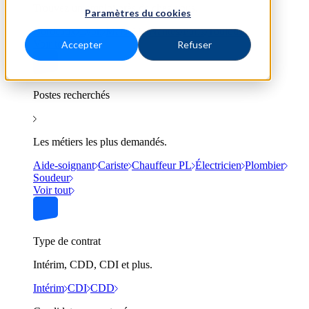
Trouvez un emploi près de chez vous.
Paramètres du cookies
Bordeaux
Lyon
Marseille
Nantes
Paris
Toulouse
Voir tout
Accepter
Refuser
Postes recherchés
Les métiers les plus demandés.
Aide-soignant
Cariste
Chauffeur PL
Électricien
Plombier
Soudeur
Voir tout
Type de contrat
Intérim, CDD, CDI et plus.
Intérim
CDI
CDD