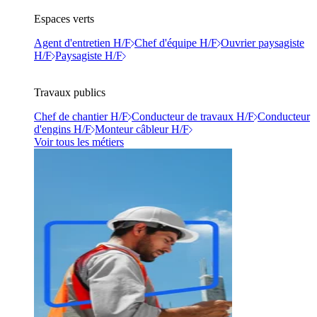
Espaces verts
Agent d'entretien H/F
Chef d'équipe H/F
Ouvrier paysagiste
H/F
Paysagiste H/F
Travaux publics
Chef de chantier H/F
Conducteur de travaux H/F
Conducteur
d'engins H/F
Monteur câbleur H/F
Voir tous les métiers