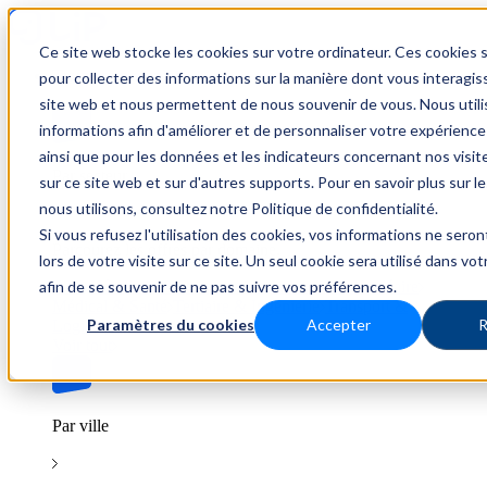
Ce site web stocke les cookies sur votre ordinateur. Ces cookies s
Trouver un emploi
pour collecter des informations sur la manière dont vous interagis
site web et nous permettent de nous souvenir de vous. Nous util
informations afin d'améliorer et de personnaliser votre expérience
ainsi que pour les données et les indicateurs concernant nos visiteu
Par secteur
sur ce site web et sur d'autres supports. Pour en savoir plus sur l
nous utilisons, consultez notre Politique de confidentialité.
Si vous refusez l'utilisation des cookies, vos informations ne seron
Parcourez les offres par domaine.
lors de votre visite sur ce site. Un seul cookie sera utilisé dans vo
afin de se souvenir de ne pas suivre vos préférences.
BTP
Hôtellerie & Restauration
Industrie & Nucléaire
Médical & Santé
Tertiaire & Ingénierie
Transport &
Paramètres du cookies
Accepter
R
Logistique
Voir tout
Par ville