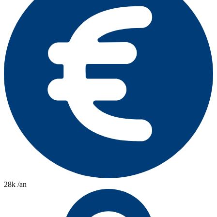
28k /an