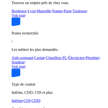
Trouvez un emploi près de chez vous.
Bordeaux
Lyon
Marseille
Nantes
Paris
Toulouse
Voir tout
Postes recherchés
Les métiers les plus demandés.
Aide-soignant
Cariste
Chauffeur PL
Électricien
Plombier
Soudeur
Voir tout
Type de contrat
Intérim, CDD, CDI et plus.
Intérim
CDI
CDD