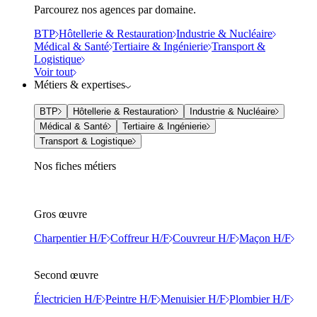
Parcourez nos agences par domaine.
BTP
Hôtellerie & Restauration
Industrie & Nucléaire
Médical & Santé
Tertiaire & Ingénierie
Transport &
Logistique
Voir tout
Métiers & expertises
BTP
Hôtellerie & Restauration
Industrie & Nucléaire
Médical & Santé
Tertiaire & Ingénierie
Transport & Logistique
Nos fiches métiers
Gros œuvre
Charpentier H/F
Coffreur H/F
Couvreur H/F
Maçon H/F
Second œuvre
Électricien H/F
Peintre H/F
Menuisier H/F
Plombier H/F