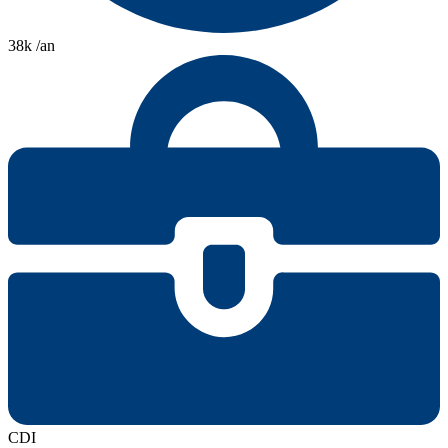
38k /an
CDI