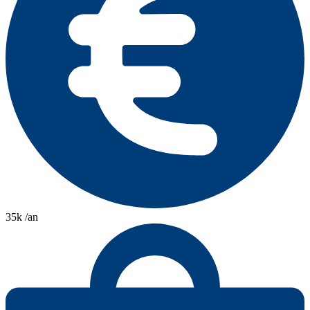
35k /an