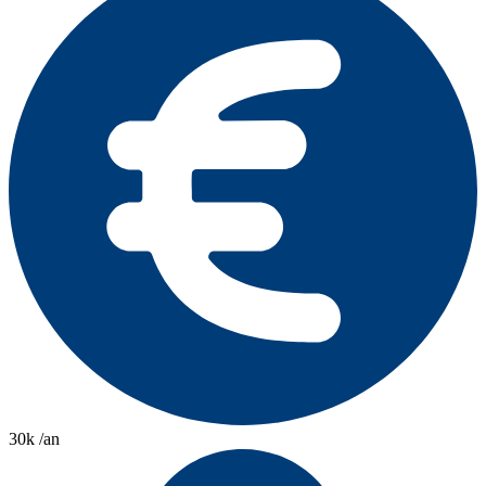
30k /an