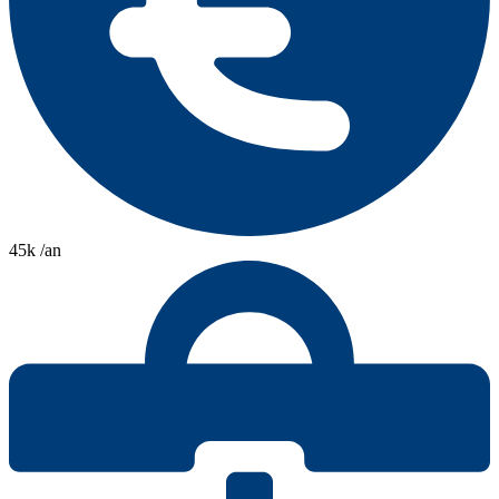
45k /an