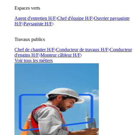
Espaces verts
Agent d'entretien H/F
Chef d'équipe H/F
Ouvrier paysagiste
H/F
Paysagiste H/F
Travaux publics
Chef de chantier H/F
Conducteur de travaux H/F
Conducteur
d'engins H/F
Monteur câbleur H/F
Voir tous les métiers