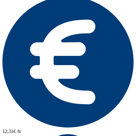
12,31€ /h