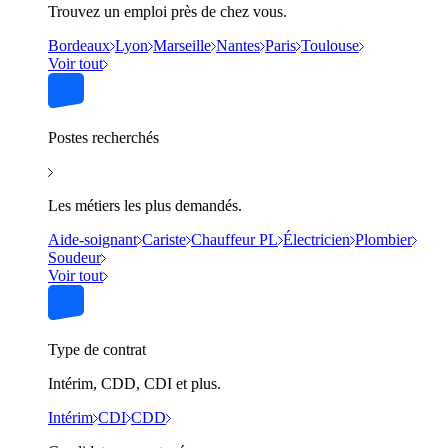
Trouvez un emploi près de chez vous.
Bordeaux
Lyon
Marseille
Nantes
Paris
Toulouse
Voir tout
Postes recherchés
Les métiers les plus demandés.
Aide-soignant
Cariste
Chauffeur PL
Électricien
Plombier
Soudeur
Voir tout
Type de contrat
Intérim, CDD, CDI et plus.
Intérim
CDI
CDD