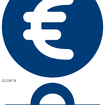
12,31€ /h