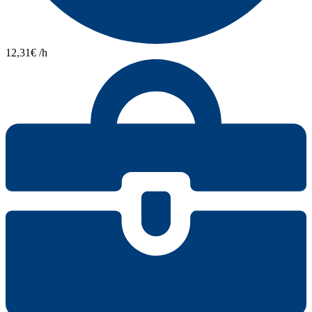
12,31€ /h