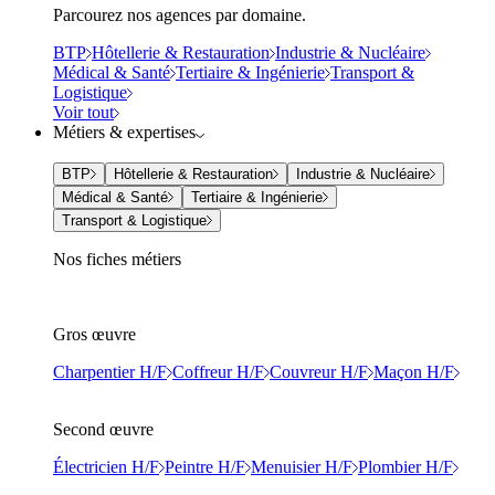
Parcourez nos agences par domaine.
BTP
Hôtellerie & Restauration
Industrie & Nucléaire
Médical & Santé
Tertiaire & Ingénierie
Transport &
Logistique
Voir tout
Métiers & expertises
BTP
Hôtellerie & Restauration
Industrie & Nucléaire
Médical & Santé
Tertiaire & Ingénierie
Transport & Logistique
Nos fiches métiers
Gros œuvre
Charpentier H/F
Coffreur H/F
Couvreur H/F
Maçon H/F
Second œuvre
Électricien H/F
Peintre H/F
Menuisier H/F
Plombier H/F