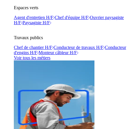
Espaces verts
Agent d'entretien H/F
Chef d'équipe H/F
Ouvrier paysagiste
H/F
Paysagiste H/F
Travaux publics
Chef de chantier H/F
Conducteur de travaux H/F
Conducteur
d'engins H/F
Monteur câbleur H/F
Voir tous les métiers