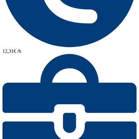
12,31€ /h