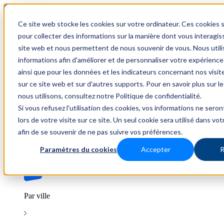
Ce site web stocke les cookies sur votre ordinateur. Ces cookies s
Trouver un emploi
pour collecter des informations sur la manière dont vous interagis
site web et nous permettent de nous souvenir de vous. Nous util
informations afin d'améliorer et de personnaliser votre expérience
ainsi que pour les données et les indicateurs concernant nos visiteu
Par secteur
sur ce site web et sur d'autres supports. Pour en savoir plus sur l
nous utilisons, consultez notre Politique de confidentialité.
Si vous refusez l'utilisation des cookies, vos informations ne seron
Parcourez les offres par domaine.
lors de votre visite sur ce site. Un seul cookie sera utilisé dans vo
afin de se souvenir de ne pas suivre vos préférences.
BTP
Hôtellerie & Restauration
Industrie & Nucléaire
Médical & Santé
Tertiaire & Ingénierie
Transport &
Paramètres du cookies
Accepter
R
Logistique
Voir tout
Par ville