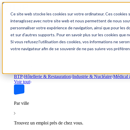
Ce site web stocke les cookies sur votre ordinateur. Ces cookies s
Trouver un emploi
interagissez avec notre site web et nous permettent de nous souve
personnaliser votre expérience de navigation, ainsi que pour les do
et sur d'autres supports. Pour en savoir plus sur les cookies que no
Si vous refusez l'utilisation des cookies, vos informations ne seront
Par secteur
votre navigateur afin de se souvenir de ne pas suivre vos préféren
Parcourez les offres par domaine.
BTP
Hôtellerie & Restauration
Industrie & Nucléaire
Médical 
Voir tout
Par ville
Trouvez un emploi près de chez vous.