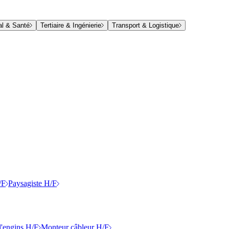
al & Santé
Tertiaire & Ingénierie
Transport & Logistique
/F
Paysagiste H/F
'engins H/F
Monteur câbleur H/F