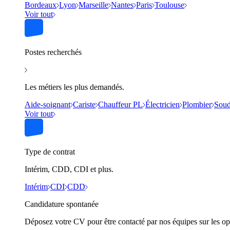
Bordeaux
Lyon
Marseille
Nantes
Paris
Toulouse
Voir tout
Postes recherchés
Les métiers les plus demandés.
Aide-soignant
Cariste
Chauffeur PL
Électricien
Plombier
Soud
Voir tout
Type de contrat
Intérim, CDD, CDI et plus.
Intérim
CDI
CDD
Candidature spontanée
Déposez votre CV pour être contacté par nos équipes sur les op