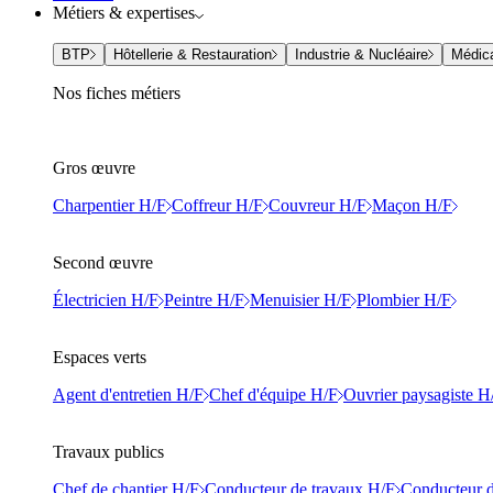
Métiers & expertises
BTP
Hôtellerie & Restauration
Industrie & Nucléaire
Médic
Nos fiches métiers
Gros œuvre
Charpentier H/F
Coffreur H/F
Couvreur H/F
Maçon H/F
Second œuvre
Électricien H/F
Peintre H/F
Menuisier H/F
Plombier H/F
Espaces verts
Agent d'entretien H/F
Chef d'équipe H/F
Ouvrier paysagiste H
Travaux publics
Chef de chantier H/F
Conducteur de travaux H/F
Conducteur d