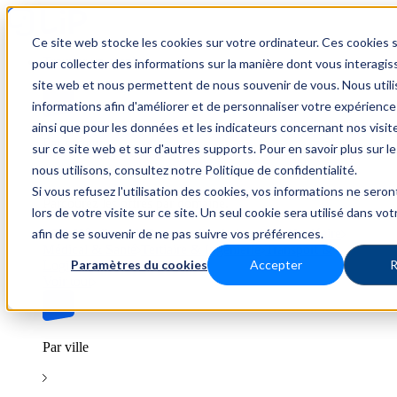
Ce site web stocke les cookies sur votre ordinateur. Ces cookies s
Trouver un emploi
pour collecter des informations sur la manière dont vous interagis
site web et nous permettent de nous souvenir de vous. Nous util
informations afin d'améliorer et de personnaliser votre expérience
ainsi que pour les données et les indicateurs concernant nos visiteu
Par secteur
sur ce site web et sur d'autres supports. Pour en savoir plus sur l
nous utilisons, consultez notre Politique de confidentialité.
Si vous refusez l'utilisation des cookies, vos informations ne seron
Parcourez les offres par domaine.
lors de votre visite sur ce site. Un seul cookie sera utilisé dans vo
afin de se souvenir de ne pas suivre vos préférences.
BTP
Hôtellerie & Restauration
Industrie & Nucléaire
Médical & Santé
Tertiaire & Ingénierie
Transport &
Paramètres du cookies
Accepter
R
Logistique
Voir tout
Par ville