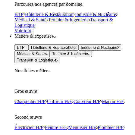
Parcourez nos agences par domaine.
BTP
Hôtellerie & Restauration
Industrie & Nucléaire
Médical & Santé
Tertiaire & Ingénierie
Transport &
Logistique
Voir tout
Métiers & expertises
BTP
Hôtellerie & Restauration
Industrie & Nucléaire
Médical & Santé
Tertiaire & Ingénierie
Transport & Logistique
Nos fiches métiers
Gros œuvre
Charpentier H/F
Coffreur H/F
Couvreur H/F
Maçon H/F
Second œuvre
Électricien H/F
Peintre H/F
Menuisier H/F
Plombier H/F