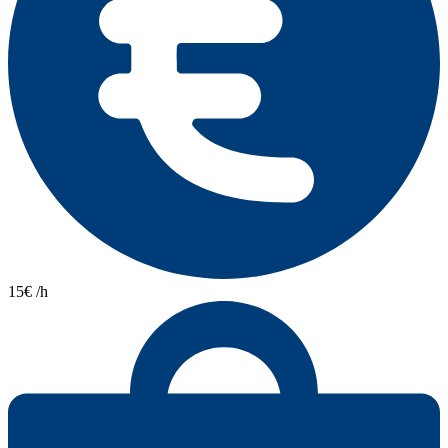
15€ /h