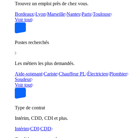
Trouvez un emploi près de chez vous.
Bordeaux
Lyon
Marseille
Nantes
Paris
Toulouse
Voir tout
Postes recherchés
Les métiers les plus demandés.
Aide-soignant
Cariste
Chauffeur PL
Électricien
Plombier
Soudeur
Voir tout
Type de contrat
Intérim, CDD, CDI et plus.
Intérim
CDI
CDD