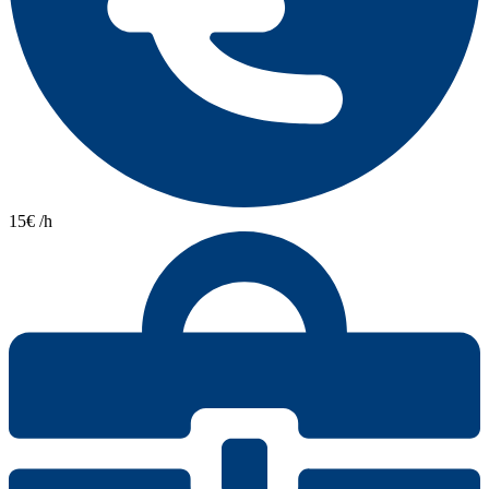
15€ /h