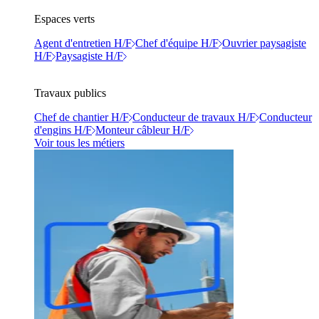
Espaces verts
Agent d'entretien H/F
Chef d'équipe H/F
Ouvrier paysagiste
H/F
Paysagiste H/F
Travaux publics
Chef de chantier H/F
Conducteur de travaux H/F
Conducteur
d'engins H/F
Monteur câbleur H/F
Voir tous les métiers