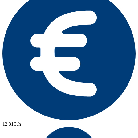
12,31€ /h