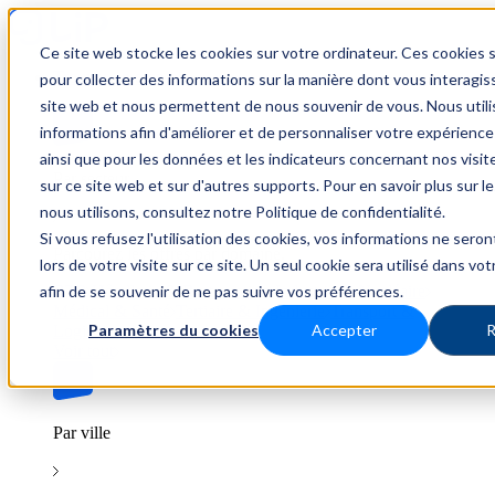
Ce site web stocke les cookies sur votre ordinateur. Ces cookies s
Trouver un emploi
pour collecter des informations sur la manière dont vous interagis
site web et nous permettent de nous souvenir de vous. Nous util
informations afin d'améliorer et de personnaliser votre expérience
ainsi que pour les données et les indicateurs concernant nos visiteu
Par secteur
sur ce site web et sur d'autres supports. Pour en savoir plus sur l
nous utilisons, consultez notre Politique de confidentialité.
Si vous refusez l'utilisation des cookies, vos informations ne seron
Parcourez les offres par domaine.
lors de votre visite sur ce site. Un seul cookie sera utilisé dans vo
afin de se souvenir de ne pas suivre vos préférences.
BTP
Hôtellerie & Restauration
Industrie & Nucléaire
Médical & Santé
Tertiaire & Ingénierie
Transport &
Paramètres du cookies
Accepter
R
Logistique
Voir tout
Par ville