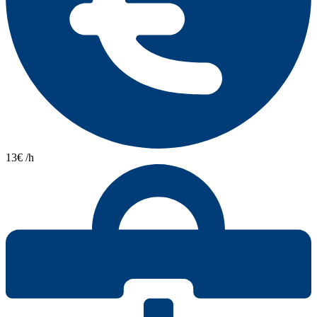
13€ /h