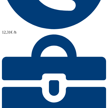
12,31€ /h