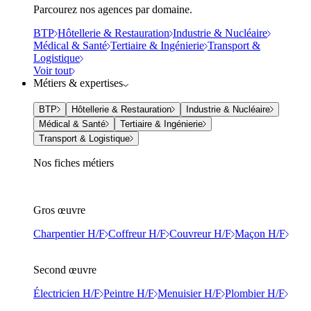
Parcourez nos agences par domaine.
BTP
Hôtellerie & Restauration
Industrie & Nucléaire
Médical & Santé
Tertiaire & Ingénierie
Transport &
Logistique
Voir tout
Métiers & expertises
BTP
Hôtellerie & Restauration
Industrie & Nucléaire
Médical & Santé
Tertiaire & Ingénierie
Transport & Logistique
Nos fiches métiers
Gros œuvre
Charpentier H/F
Coffreur H/F
Couvreur H/F
Maçon H/F
Second œuvre
Électricien H/F
Peintre H/F
Menuisier H/F
Plombier H/F