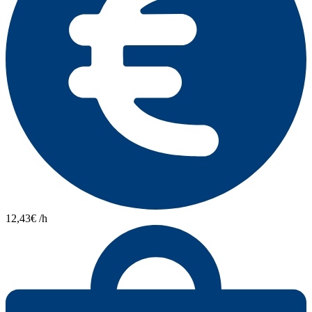
12,43€ /h