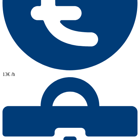
13€ /h