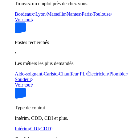
Trouvez un emploi près de chez vous.
Bordeaux
Lyon
Marseille
Nantes
Paris
Toulouse
Voir tout
Postes recherchés
Les métiers les plus demandés.
Aide-soignant
Cariste
Chauffeur PL
Électricien
Plombier
Soudeur
Voir tout
Type de contrat
Intérim, CDD, CDI et plus.
Intérim
CDI
CDD