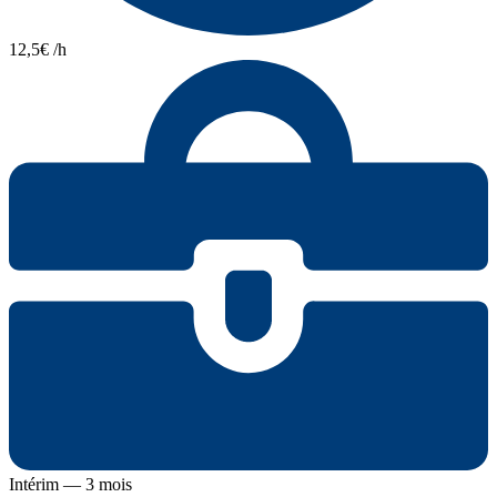
12,5€ /h
Intérim — 3 mois