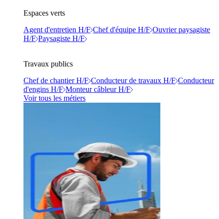
Espaces verts
Agent d'entretien H/F
Chef d'équipe H/F
Ouvrier paysagiste
H/F
Paysagiste H/F
Travaux publics
Chef de chantier H/F
Conducteur de travaux H/F
Conducteur
d'engins H/F
Monteur câbleur H/F
Voir tous les métiers