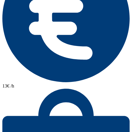
13€ /h