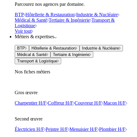
Parcourez nos agences par domaine.
BTP
Hôtellerie & Restauration
Industrie & Nucléaire
Médical & Santé
Tertiaire & Ingénierie
Transport &
Logistique
Voir tout
Métiers & expertises
BTP
Hôtellerie & Restauration
Industrie & Nucléaire
Médical & Santé
Tertiaire & Ingénierie
Transport & Logistique
Nos fiches métiers
Gros œuvre
Charpentier H/F
Coffreur H/F
Couvreur H/F
Maçon H/F
Second œuvre
Électricien H/F
Peintre H/F
Menuisier H/F
Plombier H/F