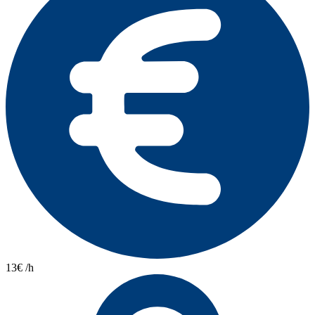
13€ /h