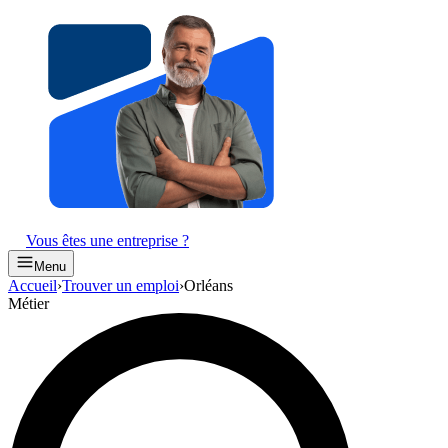
Vous êtes une entreprise ?
Menu
Accueil
›
Trouver un emploi
›
Orléans
Métier