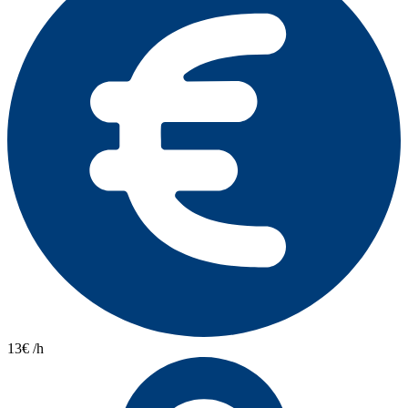
13€ /h