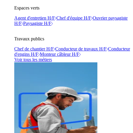
Espaces verts
Agent d'entretien H/F
Chef d'équipe H/F
Ouvrier paysagiste
H/F
Paysagiste H/F
Travaux publics
Chef de chantier H/F
Conducteur de travaux H/F
Conducteur
d'engins H/F
Monteur câbleur H/F
Voir tous les métiers