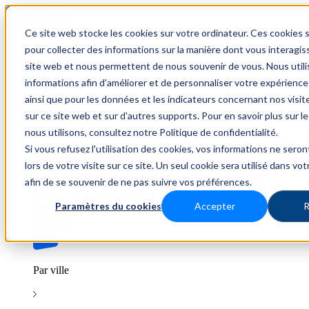
Ce site web stocke les cookies sur votre ordinateur. Ces cookies s
Trouver un emploi
pour collecter des informations sur la manière dont vous interagis
site web et nous permettent de nous souvenir de vous. Nous util
informations afin d'améliorer et de personnaliser votre expérience
ainsi que pour les données et les indicateurs concernant nos visiteu
Par secteur
sur ce site web et sur d'autres supports. Pour en savoir plus sur l
nous utilisons, consultez notre Politique de confidentialité.
Si vous refusez l'utilisation des cookies, vos informations ne seron
Parcourez les offres par domaine.
lors de votre visite sur ce site. Un seul cookie sera utilisé dans vo
afin de se souvenir de ne pas suivre vos préférences.
BTP
Hôtellerie & Restauration
Industrie & Nucléaire
Médical & Santé
Tertiaire & Ingénierie
Transport &
Paramètres du cookies
Accepter
R
Logistique
Voir tout
Par ville