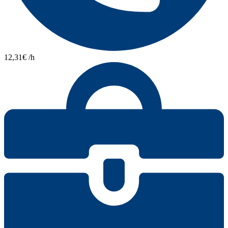
12,31€ /h