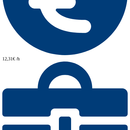
12,31€ /h