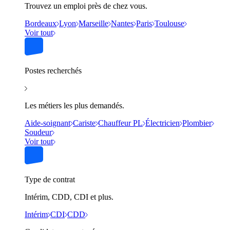
Trouvez un emploi près de chez vous.
Bordeaux
Lyon
Marseille
Nantes
Paris
Toulouse
Voir tout
Postes recherchés
Les métiers les plus demandés.
Aide-soignant
Cariste
Chauffeur PL
Électricien
Plombier
Soudeur
Voir tout
Type de contrat
Intérim, CDD, CDI et plus.
Intérim
CDI
CDD