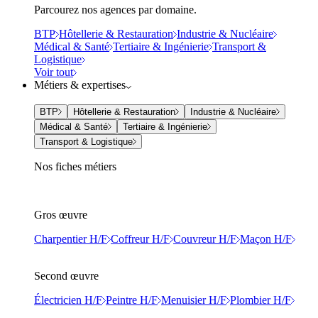
Parcourez nos agences par domaine.
BTP
Hôtellerie & Restauration
Industrie & Nucléaire
Médical & Santé
Tertiaire & Ingénierie
Transport &
Logistique
Voir tout
Métiers & expertises
BTP
Hôtellerie & Restauration
Industrie & Nucléaire
Médical & Santé
Tertiaire & Ingénierie
Transport & Logistique
Nos fiches métiers
Gros œuvre
Charpentier H/F
Coffreur H/F
Couvreur H/F
Maçon H/F
Second œuvre
Électricien H/F
Peintre H/F
Menuisier H/F
Plombier H/F