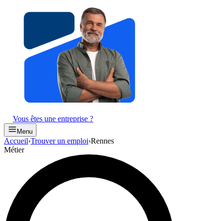
Vous êtes une entreprise ?
Menu
Accueil
›
Trouver un emploi
›
Rennes
Métier