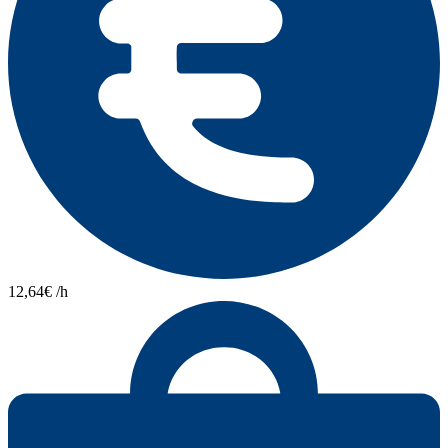
12,64€ /h