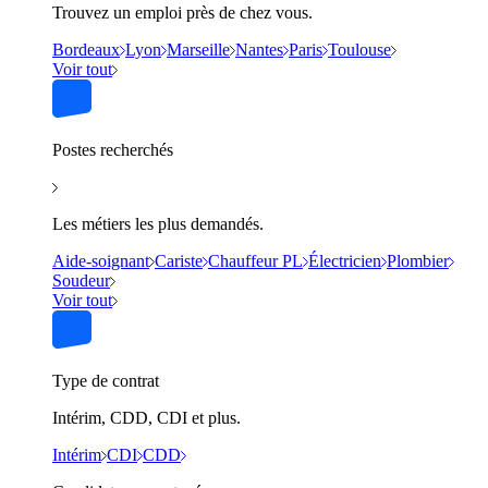
Trouvez un emploi près de chez vous.
Bordeaux
Lyon
Marseille
Nantes
Paris
Toulouse
Voir tout
Postes recherchés
Les métiers les plus demandés.
Aide-soignant
Cariste
Chauffeur PL
Électricien
Plombier
Soudeur
Voir tout
Type de contrat
Intérim, CDD, CDI et plus.
Intérim
CDI
CDD