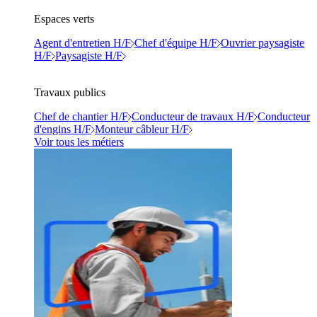
Espaces verts
Agent d'entretien H/F
Chef d'équipe H/F
Ouvrier paysagiste
H/F
Paysagiste H/F
Travaux publics
Chef de chantier H/F
Conducteur de travaux H/F
Conducteur
d'engins H/F
Monteur câbleur H/F
Voir tous les métiers