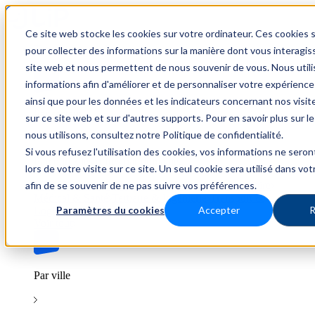
Ce site web stocke les cookies sur votre ordinateur. Ces cookies s
Trouver un emploi
pour collecter des informations sur la manière dont vous interagis
site web et nous permettent de nous souvenir de vous. Nous util
informations afin d'améliorer et de personnaliser votre expérience
ainsi que pour les données et les indicateurs concernant nos visiteu
Par secteur
sur ce site web et sur d'autres supports. Pour en savoir plus sur l
nous utilisons, consultez notre Politique de confidentialité.
Si vous refusez l'utilisation des cookies, vos informations ne seron
Parcourez les offres par domaine.
lors de votre visite sur ce site. Un seul cookie sera utilisé dans vo
afin de se souvenir de ne pas suivre vos préférences.
BTP
Hôtellerie & Restauration
Industrie & Nucléaire
Médical & Santé
Tertiaire & Ingénierie
Transport &
Paramètres du cookies
Accepter
R
Logistique
Voir tout
Par ville