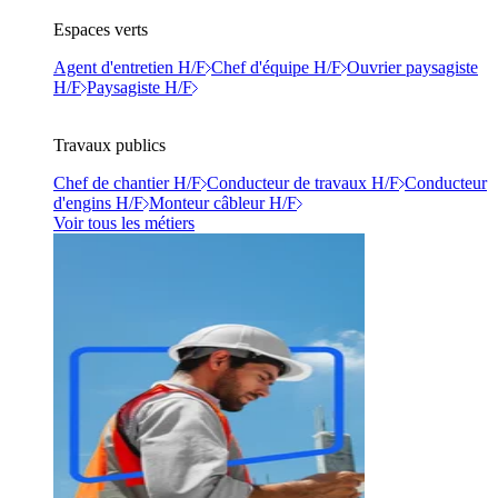
Espaces verts
Agent d'entretien H/F
Chef d'équipe H/F
Ouvrier paysagiste
H/F
Paysagiste H/F
Travaux publics
Chef de chantier H/F
Conducteur de travaux H/F
Conducteur
d'engins H/F
Monteur câbleur H/F
Voir tous les métiers