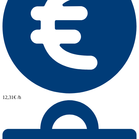
12,31€ /h