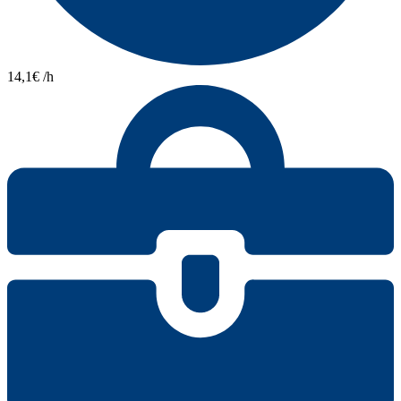
14,1€ /h