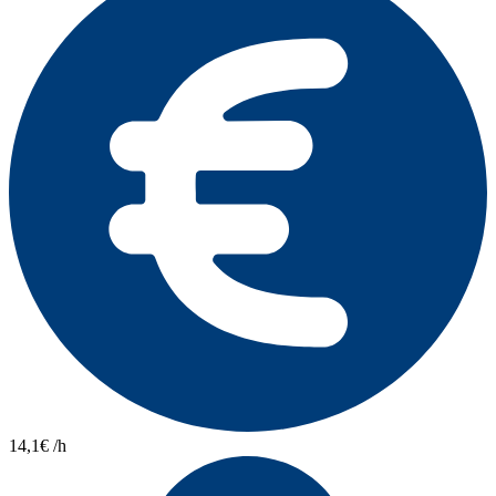
14,1€ /h