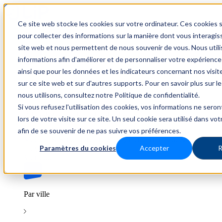
Ce site web stocke les cookies sur votre ordinateur. Ces cookies s
Trouver un emploi
pour collecter des informations sur la manière dont vous interagis
site web et nous permettent de nous souvenir de vous. Nous util
informations afin d'améliorer et de personnaliser votre expérience
ainsi que pour les données et les indicateurs concernant nos visiteu
Par secteur
sur ce site web et sur d'autres supports. Pour en savoir plus sur l
nous utilisons, consultez notre Politique de confidentialité.
Si vous refusez l'utilisation des cookies, vos informations ne seron
Parcourez les offres par domaine.
lors de votre visite sur ce site. Un seul cookie sera utilisé dans vo
afin de se souvenir de ne pas suivre vos préférences.
BTP
Hôtellerie & Restauration
Industrie & Nucléaire
Médical & Santé
Tertiaire & Ingénierie
Transport &
Paramètres du cookies
Accepter
R
Logistique
Voir tout
Par ville