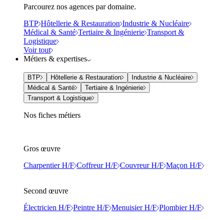
Parcourez nos agences par domaine.
BTP
Hôtellerie & Restauration
Industrie & Nucléaire
Médical & Santé
Tertiaire & Ingénierie
Transport &
Logistique
Voir tout
Métiers & expertises
BTP
Hôtellerie & Restauration
Industrie & Nucléaire
Médical & Santé
Tertiaire & Ingénierie
Transport & Logistique
Nos fiches métiers
Gros œuvre
Charpentier H/F
Coffreur H/F
Couvreur H/F
Maçon H/F
Second œuvre
Électricien H/F
Peintre H/F
Menuisier H/F
Plombier H/F