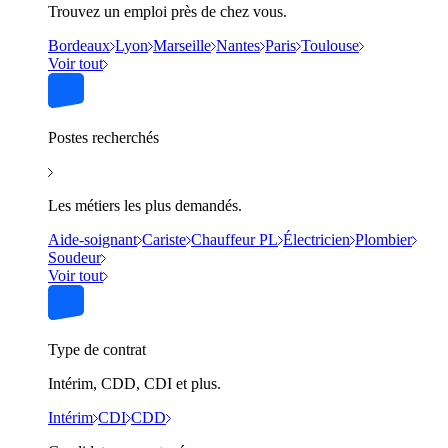
Trouvez un emploi près de chez vous.
Bordeaux
Lyon
Marseille
Nantes
Paris
Toulouse
Voir tout
Postes recherchés
Les métiers les plus demandés.
Aide-soignant
Cariste
Chauffeur PL
Électricien
Plombier
Soudeur
Voir tout
Type de contrat
Intérim, CDD, CDI et plus.
Intérim
CDI
CDD