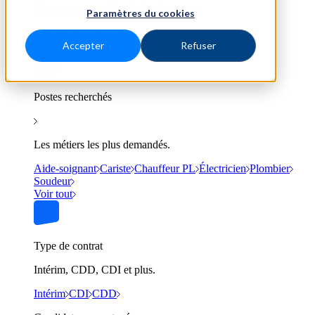
Trouvez un emploi près de chez vous.
Paramètres du cookies
Bordeaux
Lyon
Marseille
Nantes
Paris
Toulouse
Voir tout
Accepter
Refuser
Postes recherchés
Les métiers les plus demandés.
Aide-soignant
Cariste
Chauffeur PL
Électricien
Plombier
Soudeur
Voir tout
Type de contrat
Intérim, CDD, CDI et plus.
Intérim
CDI
CDD