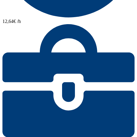
12,64€ /h