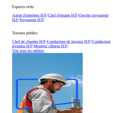
Espaces verts
Agent d'entretien H/F
Chef d'équipe H/F
Ouvrier paysagiste
H/F
Paysagiste H/F
Travaux publics
Chef de chantier H/F
Conducteur de travaux H/F
Conducteur
d'engins H/F
Monteur câbleur H/F
Voir tous les métiers