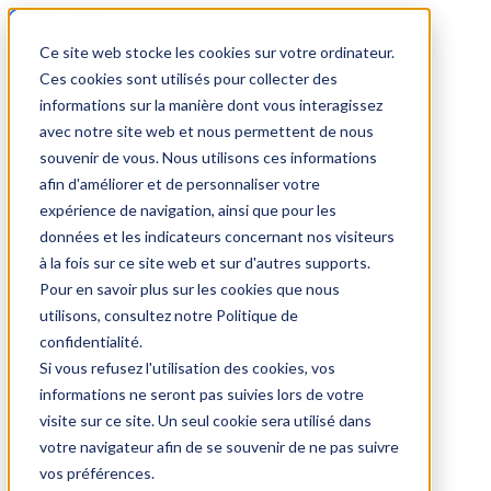
Ce site web stocke les cookies sur votre ordinateur.
Trouver un emploi
Ces cookies sont utilisés pour collecter des
informations sur la manière dont vous interagissez
avec notre site web et nous permettent de nous
souvenir de vous. Nous utilisons ces informations
Par secteur
afin d'améliorer et de personnaliser votre
expérience de navigation, ainsi que pour les
données et les indicateurs concernant nos visiteurs
Parcourez les offres par domaine.
à la fois sur ce site web et sur d'autres supports.
Pour en savoir plus sur les cookies que nous
BTP
Hôtellerie & Restauration
Industrie & Nucléaire
Médical & Santé
Tertiaire & Ingénierie
Transport &
utilisons, consultez notre Politique de
Logistique
confidentialité.
Voir tout
Si vous refusez l'utilisation des cookies, vos
informations ne seront pas suivies lors de votre
visite sur ce site. Un seul cookie sera utilisé dans
Par ville
votre navigateur afin de se souvenir de ne pas suivre
vos préférences.