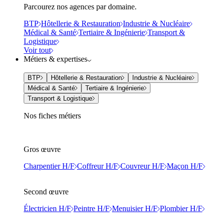
Parcourez nos agences par domaine.
BTP
Hôtellerie & Restauration
Industrie & Nucléaire
Médical & Santé
Tertiaire & Ingénierie
Transport &
Logistique
Voir tout
Métiers & expertises
BTP
Hôtellerie & Restauration
Industrie & Nucléaire
Médical & Santé
Tertiaire & Ingénierie
Transport & Logistique
Nos fiches métiers
Gros œuvre
Charpentier H/F
Coffreur H/F
Couvreur H/F
Maçon H/F
Second œuvre
Électricien H/F
Peintre H/F
Menuisier H/F
Plombier H/F