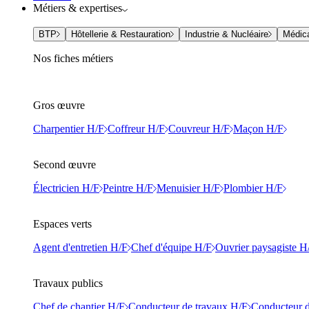
Métiers & expertises
BTP
Hôtellerie & Restauration
Industrie & Nucléaire
Médic
Nos fiches métiers
Gros œuvre
Charpentier H/F
Coffreur H/F
Couvreur H/F
Maçon H/F
Second œuvre
Électricien H/F
Peintre H/F
Menuisier H/F
Plombier H/F
Espaces verts
Agent d'entretien H/F
Chef d'équipe H/F
Ouvrier paysagiste H
Travaux publics
Chef de chantier H/F
Conducteur de travaux H/F
Conducteur d