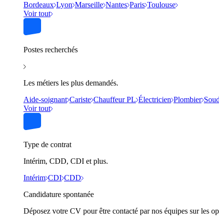
Bordeaux
Lyon
Marseille
Nantes
Paris
Toulouse
Voir tout
Postes recherchés
Les métiers les plus demandés.
Aide-soignant
Cariste
Chauffeur PL
Électricien
Plombier
Soud
Voir tout
Type de contrat
Intérim, CDD, CDI et plus.
Intérim
CDI
CDD
Candidature spontanée
Déposez votre CV pour être contacté par nos équipes sur les op