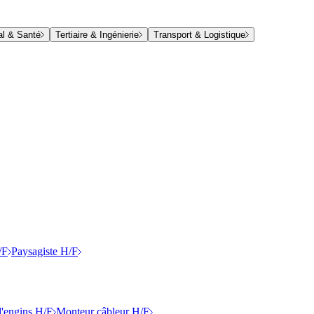
al & Santé
Tertiaire & Ingénierie
Transport & Logistique
/F
Paysagiste H/F
'engins H/F
Monteur câbleur H/F