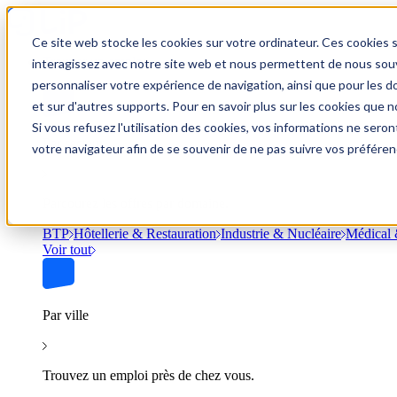
Ce site web stocke les cookies sur votre ordinateur. Ces cookies s
Trouver un emploi
interagissez avec notre site web et nous permettent de nous souve
personnaliser votre expérience de navigation, ainsi que pour les do
et sur d'autres supports. Pour en savoir plus sur les cookies que no
Si vous refusez l'utilisation des cookies, vos informations ne seront
Par secteur
votre navigateur afin de se souvenir de ne pas suivre vos préféren
Parcourez les offres par domaine.
BTP
Hôtellerie & Restauration
Industrie & Nucléaire
Médical 
Voir tout
Par ville
Trouvez un emploi près de chez vous.