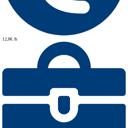
12,8€ /h