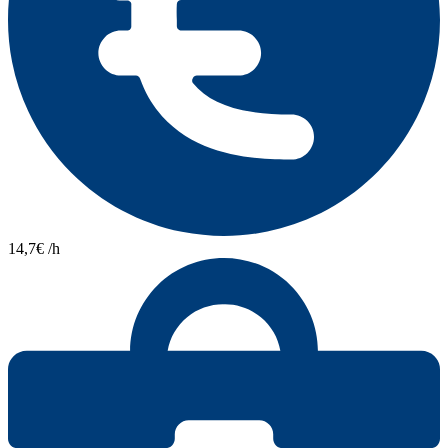
14,7€ /h