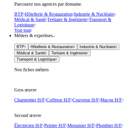
Parcourez nos agences par domaine.
BTP
Hôtellerie & Restauration
Industrie & Nucléaire
Médical & Santé
Tertiaire & Ingénierie
Transport &
Logistique
Voir tout
Métiers & expertises
BTP
Hôtellerie & Restauration
Industrie & Nucléaire
Médical & Santé
Tertiaire & Ingénierie
Transport & Logistique
Nos fiches métiers
Gros œuvre
Charpentier H/F
Coffreur H/F
Couvreur H/F
Maçon H/F
Second œuvre
Électricien H/F
Peintre H/F
Menuisier H/F
Plombier H/F