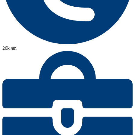
26k /an