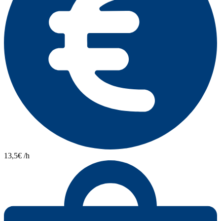
13,5€ /h