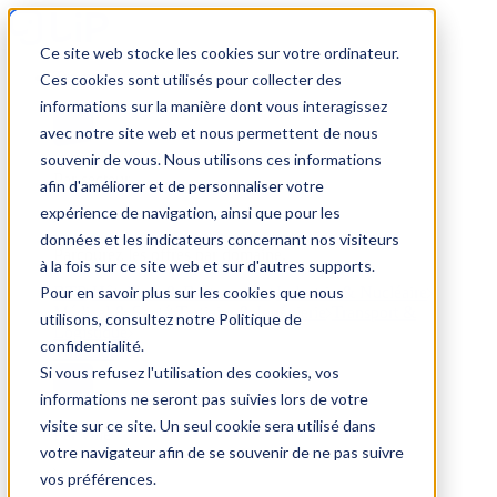
Ce site web stocke les cookies sur votre ordinateur.
Trouver un emploi
Ces cookies sont utilisés pour collecter des
informations sur la manière dont vous interagissez
avec notre site web et nous permettent de nous
souvenir de vous. Nous utilisons ces informations
Par secteur
afin d'améliorer et de personnaliser votre
expérience de navigation, ainsi que pour les
données et les indicateurs concernant nos visiteurs
Parcourez les offres par domaine.
à la fois sur ce site web et sur d'autres supports.
Pour en savoir plus sur les cookies que nous
BTP
Hôtellerie & Restauration
Industrie & Nucléaire
Médical & Santé
Tertiaire & Ingénierie
Transport &
utilisons, consultez notre Politique de
Logistique
confidentialité.
Voir tout
Si vous refusez l'utilisation des cookies, vos
informations ne seront pas suivies lors de votre
visite sur ce site. Un seul cookie sera utilisé dans
Par ville
votre navigateur afin de se souvenir de ne pas suivre
vos préférences.