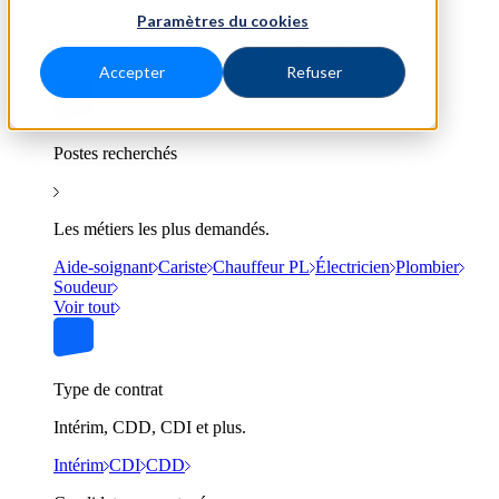
Trouvez un emploi près de chez vous.
Paramètres du cookies
Bordeaux
Lyon
Marseille
Nantes
Paris
Toulouse
Voir tout
Accepter
Refuser
Postes recherchés
Les métiers les plus demandés.
Aide-soignant
Cariste
Chauffeur PL
Électricien
Plombier
Soudeur
Voir tout
Type de contrat
Intérim, CDD, CDI et plus.
Intérim
CDI
CDD