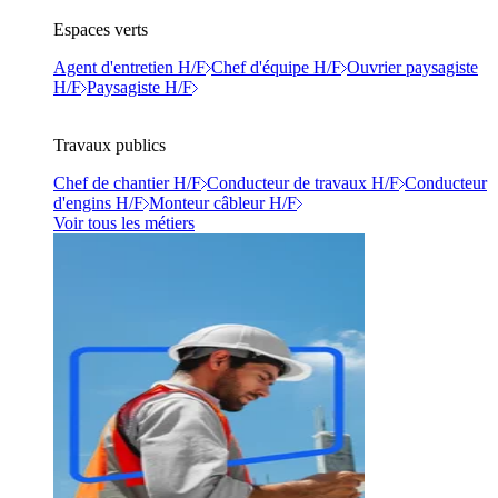
Espaces verts
Agent d'entretien H/F
Chef d'équipe H/F
Ouvrier paysagiste
H/F
Paysagiste H/F
Travaux publics
Chef de chantier H/F
Conducteur de travaux H/F
Conducteur
d'engins H/F
Monteur câbleur H/F
Voir tous les métiers