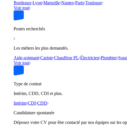
Bordeaux
Lyon
Marseille
Nantes
Paris
Toulouse
Voir tout
Postes recherchés
Les métiers les plus demandés.
Aide-soignant
Cariste
Chauffeur PL
Électricien
Plombier
Soud
Voir tout
Type de contrat
Intérim, CDD, CDI et plus.
Intérim
CDI
CDD
Candidature spontanée
Déposez votre CV pour être contacté par nos équipes sur les op