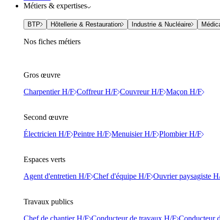
Métiers & expertises
BTP
Hôtellerie & Restauration
Industrie & Nucléaire
Médic
Nos fiches métiers
Gros œuvre
Charpentier H/F
Coffreur H/F
Couvreur H/F
Maçon H/F
Second œuvre
Électricien H/F
Peintre H/F
Menuisier H/F
Plombier H/F
Espaces verts
Agent d'entretien H/F
Chef d'équipe H/F
Ouvrier paysagiste H
Travaux publics
Chef de chantier H/F
Conducteur de travaux H/F
Conducteur d