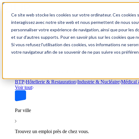
Ce site web stocke les cookies sur votre ordinateur. Ces cookies s
Trouver un emploi
interagissez avec notre site web et nous permettent de nous souve
personnaliser votre expérience de navigation, ainsi que pour les do
et sur d'autres supports. Pour en savoir plus sur les cookies que no
Si vous refusez l'utilisation des cookies, vos informations ne seront
Par secteur
votre navigateur afin de se souvenir de ne pas suivre vos préféren
Parcourez les offres par domaine.
BTP
Hôtellerie & Restauration
Industrie & Nucléaire
Médical 
Voir tout
Par ville
Trouvez un emploi près de chez vous.