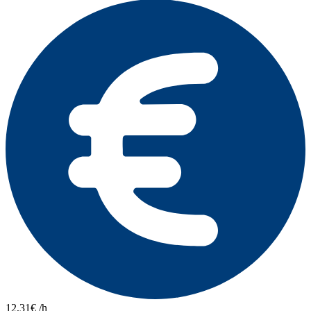
12,31€ /h