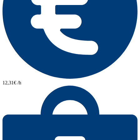
12,31€ /h