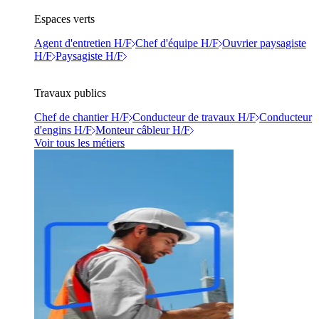
Espaces verts
Agent d'entretien H/F
Chef d'équipe H/F
Ouvrier paysagiste
H/F
Paysagiste H/F
Travaux publics
Chef de chantier H/F
Conducteur de travaux H/F
Conducteur
d'engins H/F
Monteur câbleur H/F
Voir tous les métiers