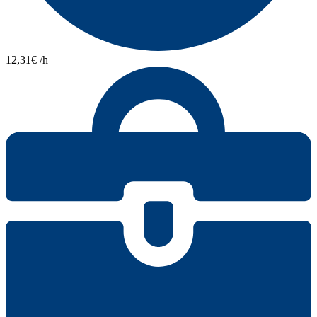
12,31€ /h