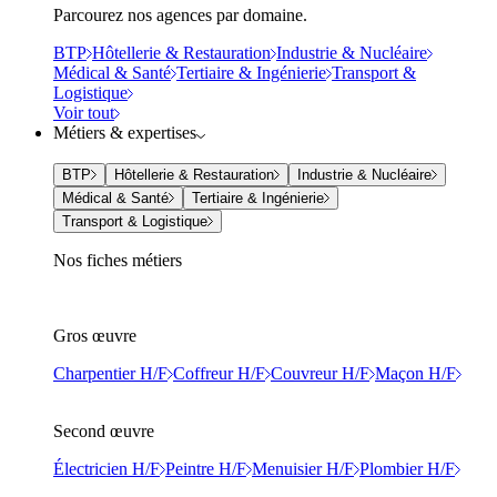
Parcourez nos agences par domaine.
BTP
Hôtellerie & Restauration
Industrie & Nucléaire
Médical & Santé
Tertiaire & Ingénierie
Transport &
Logistique
Voir tout
Métiers & expertises
BTP
Hôtellerie & Restauration
Industrie & Nucléaire
Médical & Santé
Tertiaire & Ingénierie
Transport & Logistique
Nos fiches métiers
Gros œuvre
Charpentier H/F
Coffreur H/F
Couvreur H/F
Maçon H/F
Second œuvre
Électricien H/F
Peintre H/F
Menuisier H/F
Plombier H/F