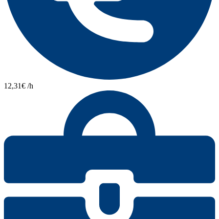
12,31€ /h