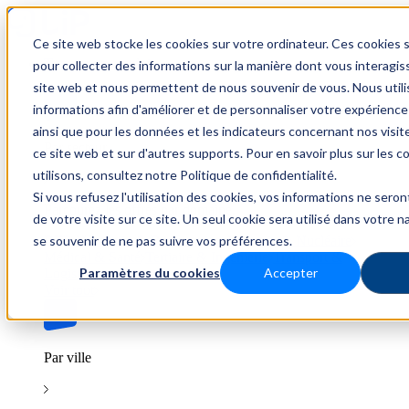
Ce site web stocke les cookies sur votre ordinateur. Ces cookies s
Trouver un emploi
pour collecter des informations sur la manière dont vous interagis
site web et nous permettent de nous souvenir de vous. Nous util
informations afin d'améliorer et de personnaliser votre expérience
ainsi que pour les données et les indicateurs concernant nos visiteu
Par secteur
ce site web et sur d'autres supports. Pour en savoir plus sur les 
utilisons, consultez notre Politique de confidentialité.
Si vous refusez l'utilisation des cookies, vos informations ne seront
Parcourez les offres par domaine.
de votre visite sur ce site. Un seul cookie sera utilisé dans votre n
se souvenir de ne pas suivre vos préférences.
BTP
Hôtellerie & Restauration
Industrie & Nucléaire
Médical & Santé
Tertiaire & Ingénierie
Transport &
Paramètres du cookies
Accepter
Logistique
Voir tout
Par ville