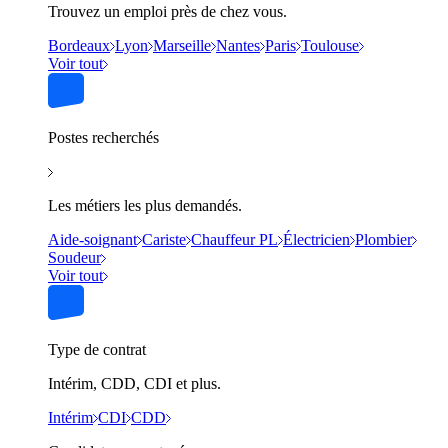
Trouvez un emploi près de chez vous.
Bordeaux
Lyon
Marseille
Nantes
Paris
Toulouse
Voir tout
Postes recherchés
Les métiers les plus demandés.
Aide-soignant
Cariste
Chauffeur PL
Électricien
Plombier
Soudeur
Voir tout
Type de contrat
Intérim, CDD, CDI et plus.
Intérim
CDI
CDD