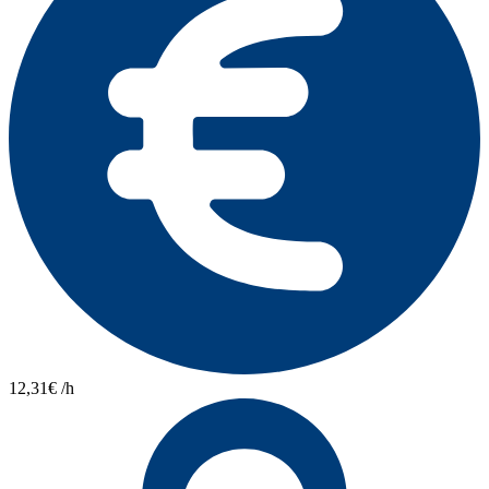
12,31€ /h