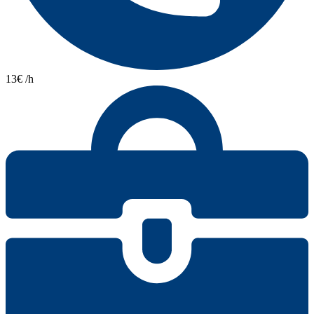
13€ /h