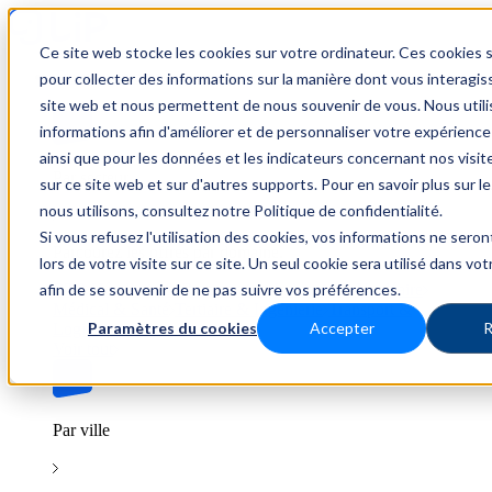
Ce site web stocke les cookies sur votre ordinateur. Ces cookies s
Trouver un emploi
pour collecter des informations sur la manière dont vous interagis
site web et nous permettent de nous souvenir de vous. Nous util
informations afin d'améliorer et de personnaliser votre expérience
ainsi que pour les données et les indicateurs concernant nos visiteu
Par secteur
sur ce site web et sur d'autres supports. Pour en savoir plus sur l
nous utilisons, consultez notre Politique de confidentialité.
Si vous refusez l'utilisation des cookies, vos informations ne seron
Parcourez les offres par domaine.
lors de votre visite sur ce site. Un seul cookie sera utilisé dans vo
afin de se souvenir de ne pas suivre vos préférences.
BTP
Hôtellerie & Restauration
Industrie & Nucléaire
Médical & Santé
Tertiaire & Ingénierie
Transport &
Paramètres du cookies
Accepter
R
Logistique
Voir tout
Par ville