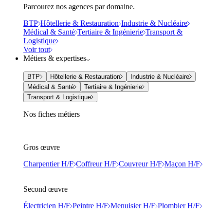
Parcourez nos agences par domaine.
BTP
Hôtellerie & Restauration
Industrie & Nucléaire
Médical & Santé
Tertiaire & Ingénierie
Transport &
Logistique
Voir tout
Métiers & expertises
BTP
Hôtellerie & Restauration
Industrie & Nucléaire
Médical & Santé
Tertiaire & Ingénierie
Transport & Logistique
Nos fiches métiers
Gros œuvre
Charpentier H/F
Coffreur H/F
Couvreur H/F
Maçon H/F
Second œuvre
Électricien H/F
Peintre H/F
Menuisier H/F
Plombier H/F