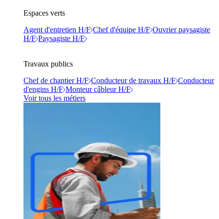
Espaces verts
Agent d'entretien H/F
Chef d'équipe H/F
Ouvrier paysagiste
H/F
Paysagiste H/F
Travaux publics
Chef de chantier H/F
Conducteur de travaux H/F
Conducteur
d'engins H/F
Monteur câbleur H/F
Voir tous les métiers