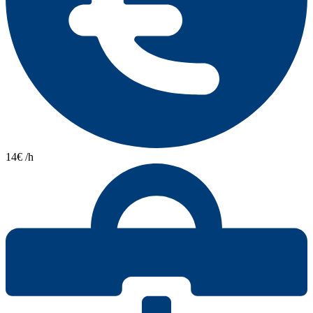
14€ /h