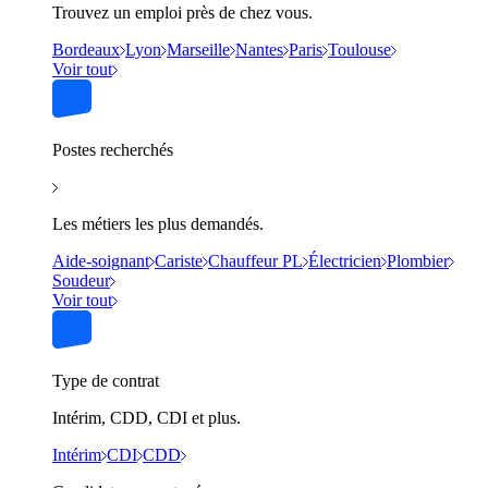
Trouvez un emploi près de chez vous.
Bordeaux
Lyon
Marseille
Nantes
Paris
Toulouse
Voir tout
Postes recherchés
Les métiers les plus demandés.
Aide-soignant
Cariste
Chauffeur PL
Électricien
Plombier
Soudeur
Voir tout
Type de contrat
Intérim, CDD, CDI et plus.
Intérim
CDI
CDD