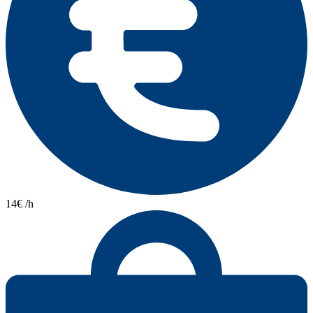
14€ /h