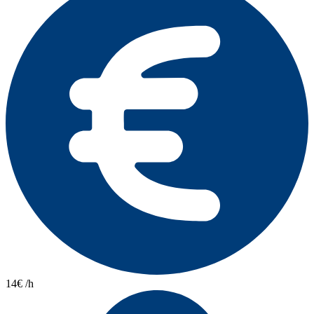
14€ /h