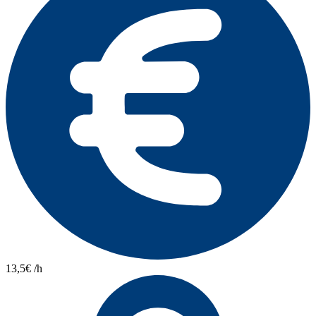
13,5€ /h