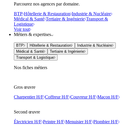
Parcourez nos agences par domaine.
BTP
Hôtellerie & Restauration
Industrie & Nucléaire
Médical & Santé
Tertiaire & Ingénierie
Transport &
Logistique
Voir tout
Métiers & expertises
BTP
Hôtellerie & Restauration
Industrie & Nucléaire
Médical & Santé
Tertiaire & Ingénierie
Transport & Logistique
Nos fiches métiers
Gros œuvre
Charpentier H/F
Coffreur H/F
Couvreur H/F
Maçon H/F
Second œuvre
Électricien H/F
Peintre H/F
Menuisier H/F
Plombier H/F