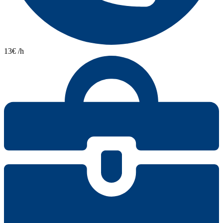
13€ /h