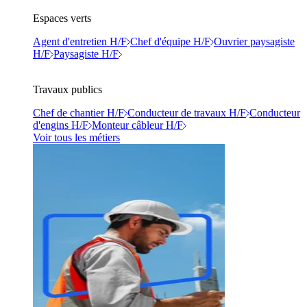
Espaces verts
Agent d'entretien H/F
Chef d'équipe H/F
Ouvrier paysagiste
H/F
Paysagiste H/F
Travaux publics
Chef de chantier H/F
Conducteur de travaux H/F
Conducteur
d'engins H/F
Monteur câbleur H/F
Voir tous les métiers