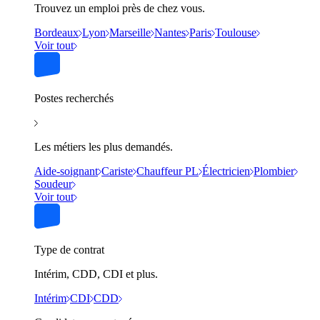
Trouvez un emploi près de chez vous.
Bordeaux
Lyon
Marseille
Nantes
Paris
Toulouse
Voir tout
Postes recherchés
Les métiers les plus demandés.
Aide-soignant
Cariste
Chauffeur PL
Électricien
Plombier
Soudeur
Voir tout
Type de contrat
Intérim, CDD, CDI et plus.
Intérim
CDI
CDD