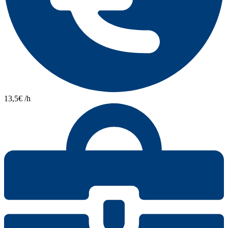
13,5€ /h