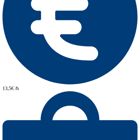
13,5€ /h