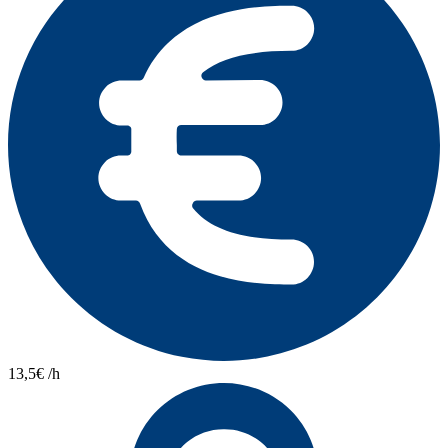
13,5€ /h