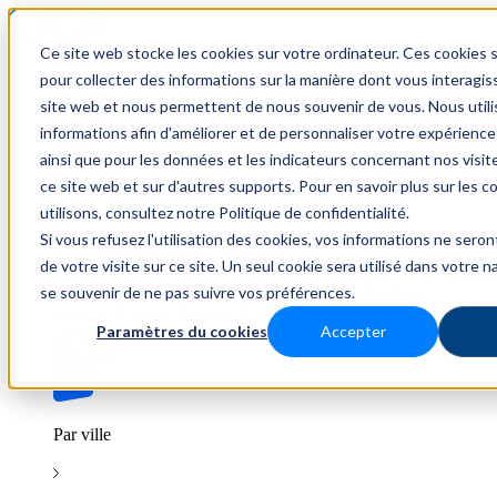
Ce site web stocke les cookies sur votre ordinateur. Ces cookies s
Trouver un emploi
pour collecter des informations sur la manière dont vous interagis
site web et nous permettent de nous souvenir de vous. Nous util
informations afin d'améliorer et de personnaliser votre expérience
ainsi que pour les données et les indicateurs concernant nos visiteu
Par secteur
ce site web et sur d'autres supports. Pour en savoir plus sur les 
utilisons, consultez notre Politique de confidentialité.
Si vous refusez l'utilisation des cookies, vos informations ne seront
Parcourez les offres par domaine.
de votre visite sur ce site. Un seul cookie sera utilisé dans votre n
se souvenir de ne pas suivre vos préférences.
BTP
Hôtellerie & Restauration
Industrie & Nucléaire
Médical & Santé
Tertiaire & Ingénierie
Transport &
Paramètres du cookies
Accepter
Logistique
Voir tout
Par ville