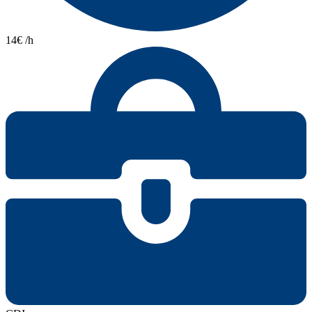
14€ /h