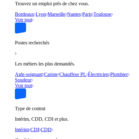
Trouvez un emploi près de chez vous.
Bordeaux
Lyon
Marseille
Nantes
Paris
Toulouse
Voir tout
Postes recherchés
Les métiers les plus demandés.
Aide-soignant
Cariste
Chauffeur PL
Électricien
Plombier
Soudeur
Voir tout
Type de contrat
Intérim, CDD, CDI et plus.
Intérim
CDI
CDD