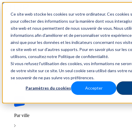
Ce site web stocke les cookies sur votre ordinateur. Ces cookies s
Trouver un emploi
pour collecter des informations sur la manière dont vous interagis
site web et nous permettent de nous souvenir de vous. Nous util
informations afin d'améliorer et de personnaliser votre expérience
ainsi que pour les données et les indicateurs concernant nos visiteu
Par secteur
ce site web et sur d'autres supports. Pour en savoir plus sur les 
utilisons, consultez notre Politique de confidentialité.
Si vous refusez l'utilisation des cookies, vos informations ne seront
Parcourez les offres par domaine.
de votre visite sur ce site. Un seul cookie sera utilisé dans votre n
se souvenir de ne pas suivre vos préférences.
BTP
Hôtellerie & Restauration
Industrie & Nucléaire
Médical & Santé
Tertiaire & Ingénierie
Transport &
Paramètres du cookies
Accepter
Logistique
Voir tout
Par ville