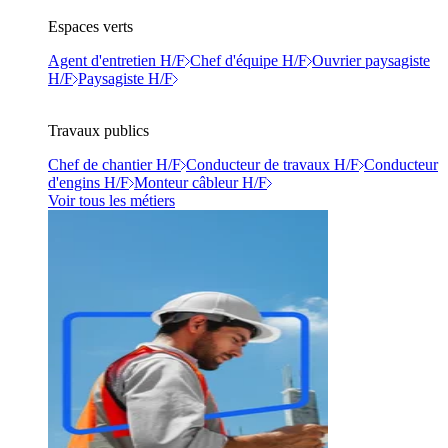
Espaces verts
Agent d'entretien H/F
Chef d'équipe H/F
Ouvrier paysagiste
H/F
Paysagiste H/F
Travaux publics
Chef de chantier H/F
Conducteur de travaux H/F
Conducteur
d'engins H/F
Monteur câbleur H/F
Voir tous les métiers