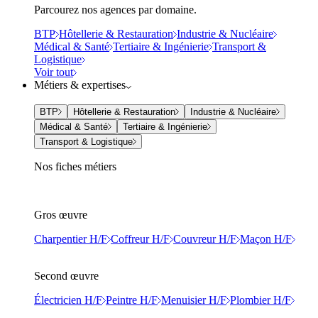
Parcourez nos agences par domaine.
BTP
Hôtellerie & Restauration
Industrie & Nucléaire
Médical & Santé
Tertiaire & Ingénierie
Transport &
Logistique
Voir tout
Métiers & expertises
BTP
Hôtellerie & Restauration
Industrie & Nucléaire
Médical & Santé
Tertiaire & Ingénierie
Transport & Logistique
Nos fiches métiers
Gros œuvre
Charpentier H/F
Coffreur H/F
Couvreur H/F
Maçon H/F
Second œuvre
Électricien H/F
Peintre H/F
Menuisier H/F
Plombier H/F