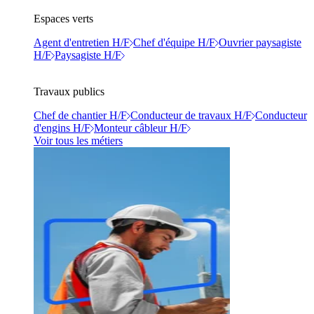
Espaces verts
Agent d'entretien H/F
Chef d'équipe H/F
Ouvrier paysagiste
H/F
Paysagiste H/F
Travaux publics
Chef de chantier H/F
Conducteur de travaux H/F
Conducteur
d'engins H/F
Monteur câbleur H/F
Voir tous les métiers