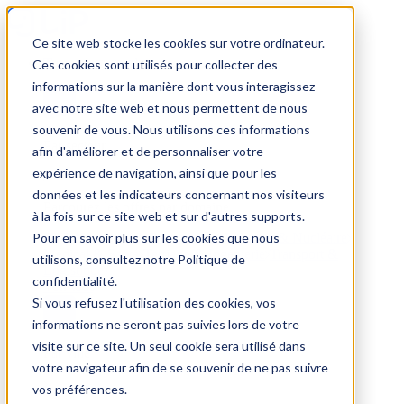
Ce site web stocke les cookies sur votre ordinateur.
Trouver un emploi
Ces cookies sont utilisés pour collecter des
informations sur la manière dont vous interagissez
avec notre site web et nous permettent de nous
souvenir de vous. Nous utilisons ces informations
Par secteur
afin d'améliorer et de personnaliser votre
expérience de navigation, ainsi que pour les
données et les indicateurs concernant nos visiteurs
Parcourez les offres par domaine.
à la fois sur ce site web et sur d'autres supports.
Pour en savoir plus sur les cookies que nous
BTP
Hôtellerie & Restauration
Industrie & Nucléaire
Médical & Santé
Tertiaire & Ingénierie
Transport &
utilisons, consultez notre Politique de
Logistique
confidentialité.
Voir tout
Si vous refusez l'utilisation des cookies, vos
informations ne seront pas suivies lors de votre
visite sur ce site. Un seul cookie sera utilisé dans
Par ville
votre navigateur afin de se souvenir de ne pas suivre
vos préférences.