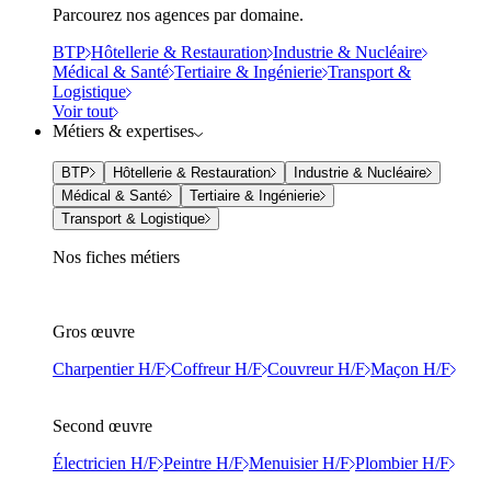
Parcourez nos agences par domaine.
BTP
Hôtellerie & Restauration
Industrie & Nucléaire
Médical & Santé
Tertiaire & Ingénierie
Transport &
Logistique
Voir tout
Métiers & expertises
BTP
Hôtellerie & Restauration
Industrie & Nucléaire
Médical & Santé
Tertiaire & Ingénierie
Transport & Logistique
Nos fiches métiers
Gros œuvre
Charpentier H/F
Coffreur H/F
Couvreur H/F
Maçon H/F
Second œuvre
Électricien H/F
Peintre H/F
Menuisier H/F
Plombier H/F