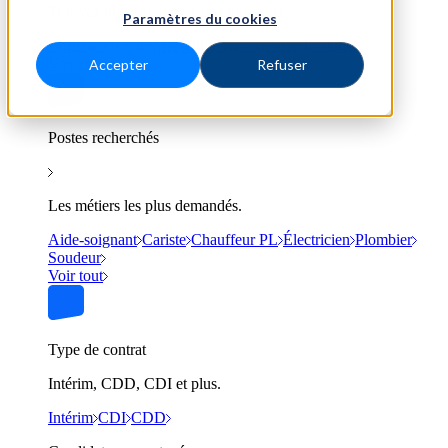
Trouvez un emploi près de chez vous.
Paramètres du cookies
Bordeaux
Lyon
Marseille
Nantes
Paris
Toulouse
Voir tout
Accepter
Refuser
Postes recherchés
Les métiers les plus demandés.
Aide-soignant
Cariste
Chauffeur PL
Électricien
Plombier
Soudeur
Voir tout
Type de contrat
Intérim, CDD, CDI et plus.
Intérim
CDI
CDD