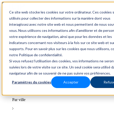
Ce site web stocke les cookies sur votre ordinateur. Ces cookies 
Trouver un emploi
utilisés pour collecter des informations sur la manière dont vous
interagissez avec notre site web et nous permettent de nous sou
vous. Nous utilisons ces informations afin d'améliorer et de person
votre expérience de navigation, ainsi que pour les données et les
Par secteur
indicateurs concernant nos visiteurs à la fois sur ce site web et su
supports. Pour en savoir plus sur les cookies que nous utilisons, c
notre Politique de confidentialité.
Parcourez les offres par domaine.
Si vous refusez l'utilisation des cookies, vos informations ne seron
suivies lors de votre visite sur ce site. Un seul cookie sera utilisé 
BTP
Hôtellerie & Restauration
Industrie & Nucléaire
Médical & Santé
Tertiaire & Ingénierie
Transport &
navigateur afin de se souvenir de ne pas suivre vos préférences.
Logistique
Voir tout
Paramètres du cookies
Accepter
Refus
Par ville