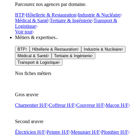
Parcourez nos agences par domaine.
BTP
Hôtellerie & Restauration
Industrie & Nucléaire
Médical & Santé
Tertiaire & Ingénierie
Transport &
Logistique
Voir tout
Métiers & expertises
BTP
Hôtellerie & Restauration
Industrie & Nucléaire
Médical & Santé
Tertiaire & Ingénierie
Transport & Logistique
Nos fiches métiers
Gros œuvre
Charpentier H/F
Coffreur H/F
Couvreur H/F
Maçon H/F
Second œuvre
Électricien H/F
Peintre H/F
Menuisier H/F
Plombier H/F