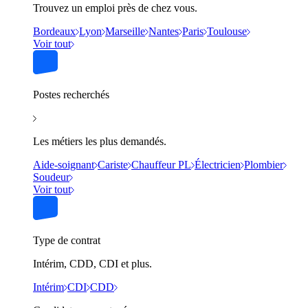
Trouvez un emploi près de chez vous.
Bordeaux
Lyon
Marseille
Nantes
Paris
Toulouse
Voir tout
Postes recherchés
Les métiers les plus demandés.
Aide-soignant
Cariste
Chauffeur PL
Électricien
Plombier
Soudeur
Voir tout
Type de contrat
Intérim, CDD, CDI et plus.
Intérim
CDI
CDD