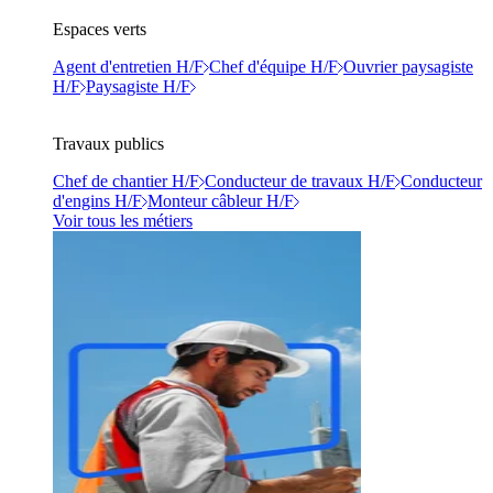
Espaces verts
Agent d'entretien H/F
Chef d'équipe H/F
Ouvrier paysagiste
H/F
Paysagiste H/F
Travaux publics
Chef de chantier H/F
Conducteur de travaux H/F
Conducteur
d'engins H/F
Monteur câbleur H/F
Voir tous les métiers