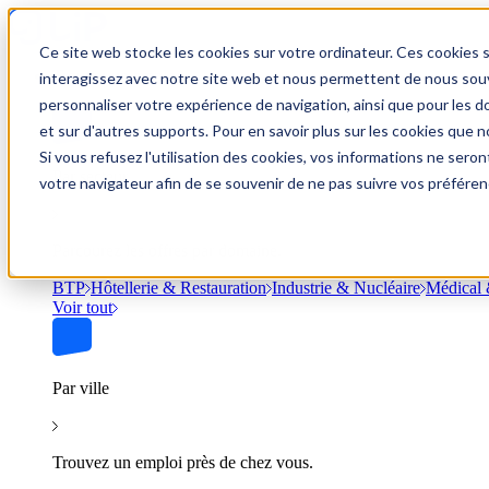
Ce site web stocke les cookies sur votre ordinateur. Ces cookies s
Trouver un emploi
interagissez avec notre site web et nous permettent de nous souve
personnaliser votre expérience de navigation, ainsi que pour les do
et sur d'autres supports. Pour en savoir plus sur les cookies que no
Si vous refusez l'utilisation des cookies, vos informations ne seront
Par secteur
votre navigateur afin de se souvenir de ne pas suivre vos préféren
Parcourez les offres par domaine.
BTP
Hôtellerie & Restauration
Industrie & Nucléaire
Médical 
Voir tout
Par ville
Trouvez un emploi près de chez vous.