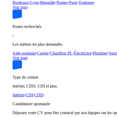
Bordeaux
Lyon
Marseille
Nantes
Paris
Toulouse
Voir tout
Postes recherchés
Les métiers les plus demandés.
Aide-soignant
Cariste
Chauffeur PL
Électricien
Plombier
Soud
Voir tout
Type de contrat
Intérim, CDD, CDI et plus.
Intérim
CDI
CDD
Candidature spontanée
Déposez votre CV pour être contacté par nos équipes sur les op