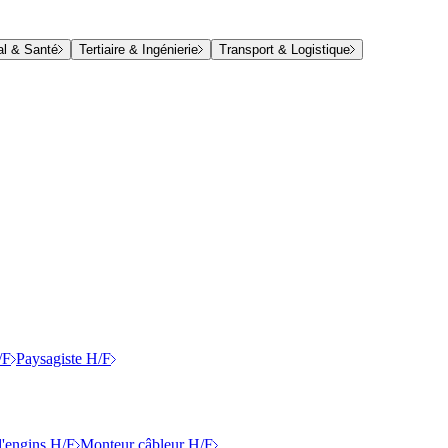
al & Santé
Tertiaire & Ingénierie
Transport & Logistique
/F
Paysagiste H/F
'engins H/F
Monteur câbleur H/F