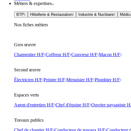
Métiers & expertises
BTP
Hôtellerie & Restauration
Industrie & Nucléaire
Médic
Nos fiches métiers
Gros œuvre
Charpentier H/F
Coffreur H/F
Couvreur H/F
Maçon H/F
Second œuvre
Électricien H/F
Peintre H/F
Menuisier H/F
Plombier H/F
Espaces verts
Agent d'entretien H/F
Chef d'équipe H/F
Ouvrier paysagiste H
Travaux publics
Chef de chantier H/F
Conducteur de travaux H/F
Conducteur d