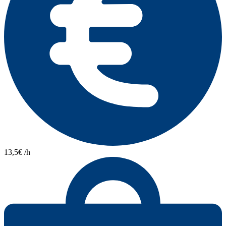
13,5€ /h