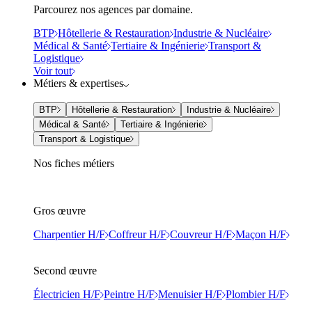
Parcourez nos agences par domaine.
BTP
Hôtellerie & Restauration
Industrie & Nucléaire
Médical & Santé
Tertiaire & Ingénierie
Transport &
Logistique
Voir tout
Métiers & expertises
BTP
Hôtellerie & Restauration
Industrie & Nucléaire
Médical & Santé
Tertiaire & Ingénierie
Transport & Logistique
Nos fiches métiers
Gros œuvre
Charpentier H/F
Coffreur H/F
Couvreur H/F
Maçon H/F
Second œuvre
Électricien H/F
Peintre H/F
Menuisier H/F
Plombier H/F