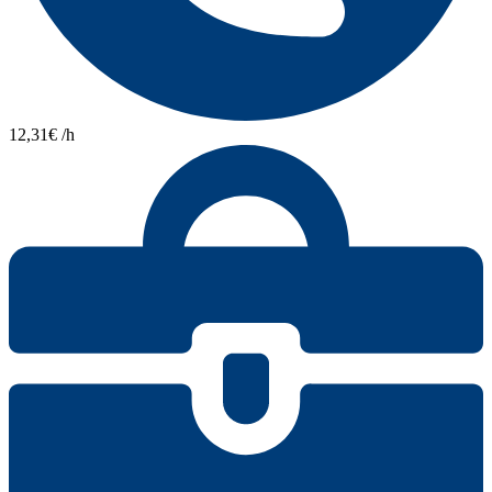
12,31€ /h