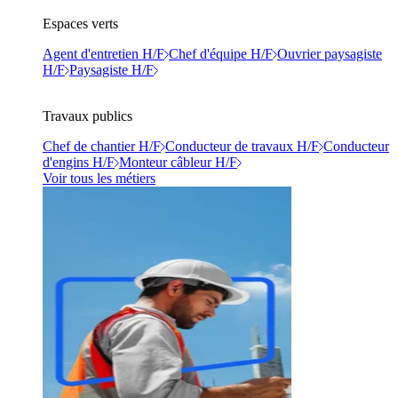
Espaces verts
Agent d'entretien H/F
Chef d'équipe H/F
Ouvrier paysagiste
H/F
Paysagiste H/F
Travaux publics
Chef de chantier H/F
Conducteur de travaux H/F
Conducteur
d'engins H/F
Monteur câbleur H/F
Voir tous les métiers