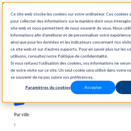
Ce site web stocke les cookies sur votre ordinateur. Ces cookies s
Trouver un emploi
pour collecter des informations sur la manière dont vous interagis
site web et nous permettent de nous souvenir de vous. Nous util
informations afin d'améliorer et de personnaliser votre expérience
ainsi que pour les données et les indicateurs concernant nos visiteu
Par secteur
ce site web et sur d'autres supports. Pour en savoir plus sur les 
utilisons, consultez notre Politique de confidentialité.
Si vous refusez l'utilisation des cookies, vos informations ne seront
Parcourez les offres par domaine.
de votre visite sur ce site. Un seul cookie sera utilisé dans votre n
se souvenir de ne pas suivre vos préférences.
BTP
Hôtellerie & Restauration
Industrie & Nucléaire
Médical & Santé
Tertiaire & Ingénierie
Transport &
Paramètres du cookies
Accepter
Logistique
Voir tout
Par ville