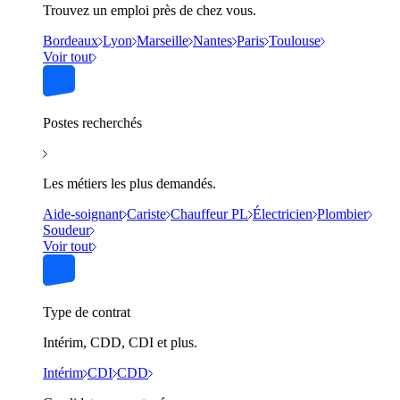
Trouvez un emploi près de chez vous.
Bordeaux
Lyon
Marseille
Nantes
Paris
Toulouse
Voir tout
Postes recherchés
Les métiers les plus demandés.
Aide-soignant
Cariste
Chauffeur PL
Électricien
Plombier
Soudeur
Voir tout
Type de contrat
Intérim, CDD, CDI et plus.
Intérim
CDI
CDD