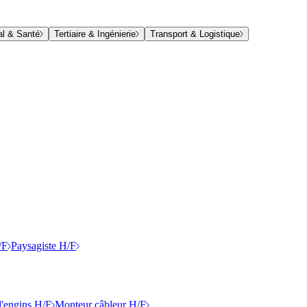
al & Santé
Tertiaire & Ingénierie
Transport & Logistique
/F
Paysagiste H/F
'engins H/F
Monteur câbleur H/F