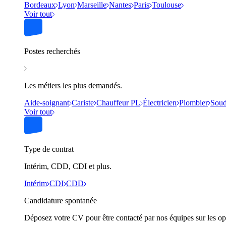
Bordeaux
Lyon
Marseille
Nantes
Paris
Toulouse
Voir tout
Postes recherchés
Les métiers les plus demandés.
Aide-soignant
Cariste
Chauffeur PL
Électricien
Plombier
Soud
Voir tout
Type de contrat
Intérim, CDD, CDI et plus.
Intérim
CDI
CDD
Candidature spontanée
Déposez votre CV pour être contacté par nos équipes sur les op