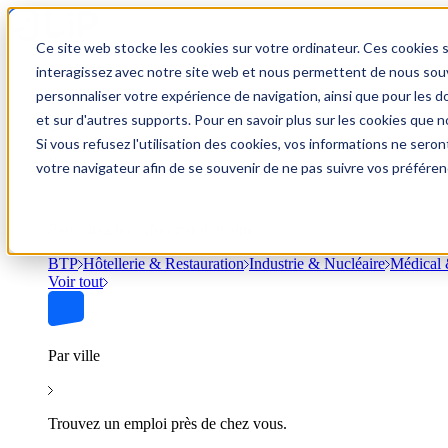
Ce site web stocke les cookies sur votre ordinateur. Ces cookies s
Trouver un emploi
interagissez avec notre site web et nous permettent de nous souve
personnaliser votre expérience de navigation, ainsi que pour les do
et sur d'autres supports. Pour en savoir plus sur les cookies que no
Si vous refusez l'utilisation des cookies, vos informations ne seront
Par secteur
votre navigateur afin de se souvenir de ne pas suivre vos préféren
Parcourez les offres par domaine.
BTP
Hôtellerie & Restauration
Industrie & Nucléaire
Médical 
Voir tout
Par ville
Trouvez un emploi près de chez vous.