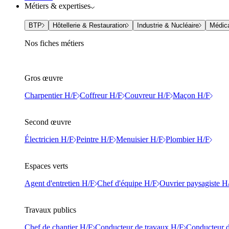
Métiers & expertises
BTP
Hôtellerie & Restauration
Industrie & Nucléaire
Médic
Nos fiches métiers
Gros œuvre
Charpentier H/F
Coffreur H/F
Couvreur H/F
Maçon H/F
Second œuvre
Électricien H/F
Peintre H/F
Menuisier H/F
Plombier H/F
Espaces verts
Agent d'entretien H/F
Chef d'équipe H/F
Ouvrier paysagiste H
Travaux publics
Chef de chantier H/F
Conducteur de travaux H/F
Conducteur d