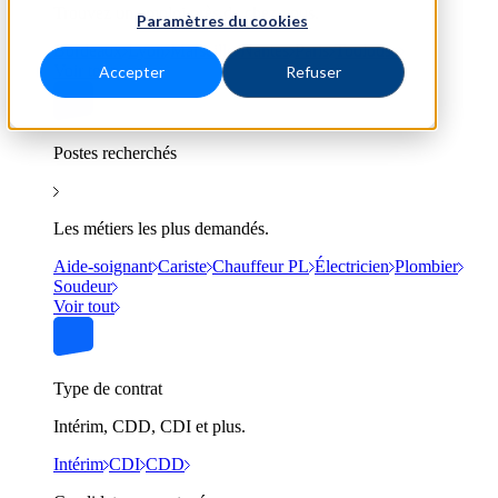
Trouvez un emploi près de chez vous.
Paramètres du cookies
Bordeaux
Lyon
Marseille
Nantes
Paris
Toulouse
Voir tout
Accepter
Refuser
Postes recherchés
Les métiers les plus demandés.
Aide-soignant
Cariste
Chauffeur PL
Électricien
Plombier
Soudeur
Voir tout
Type de contrat
Intérim, CDD, CDI et plus.
Intérim
CDI
CDD