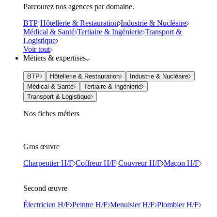
Parcourez nos agences par domaine.
BTP
Hôtellerie & Restauration
Industrie & Nucléaire
Médical & Santé
Tertiaire & Ingénierie
Transport &
Logistique
Voir tout
Métiers & expertises
BTP
Hôtellerie & Restauration
Industrie & Nucléaire
Médical & Santé
Tertiaire & Ingénierie
Transport & Logistique
Nos fiches métiers
Gros œuvre
Charpentier H/F
Coffreur H/F
Couvreur H/F
Maçon H/F
Second œuvre
Électricien H/F
Peintre H/F
Menuisier H/F
Plombier H/F