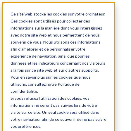
Ce site web stocke les cookies sur votre ordinateur.
Trouver un emploi
Ces cookies sont utilisés pour collecter des
informations sur la manière dont vous interagissez
avec notre site web et nous permettent de nous
souvenir de vous. Nous utilisons ces informations
Par secteur
afin d'améliorer et de personnaliser votre
expérience de navigation, ainsi que pour les
données et les indicateurs concernant nos visiteurs
Parcourez les offres par domaine.
à la fois sur ce site web et sur d'autres supports.
Pour en savoir plus sur les cookies que nous
BTP
Hôtellerie & Restauration
Industrie & Nucléaire
Médical & Santé
Tertiaire & Ingénierie
Transport &
utilisons, consultez notre Politique de
Logistique
confidentialité.
Voir tout
Si vous refusez l'utilisation des cookies, vos
informations ne seront pas suivies lors de votre
visite sur ce site. Un seul cookie sera utilisé dans
Par ville
votre navigateur afin de se souvenir de ne pas suivre
vos préférences.