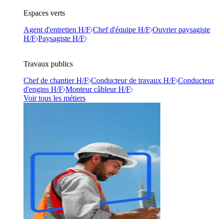
Espaces verts
Agent d'entretien H/F
Chef d'équipe H/F
Ouvrier paysagiste
H/F
Paysagiste H/F
Travaux publics
Chef de chantier H/F
Conducteur de travaux H/F
Conducteur
d'engins H/F
Monteur câbleur H/F
Voir tous les métiers