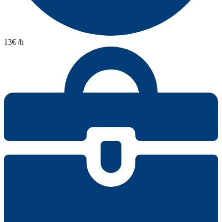
13€ /h