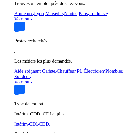
Trouvez un emploi près de chez vous.
Bordeaux
Lyon
Marseille
Nantes
Paris
Toulouse
Voir tout
Postes recherchés
Les métiers les plus demandés.
Aide-soignant
Cariste
Chauffeur PL
Électricien
Plombier
Soudeur
Voir tout
Type de contrat
Intérim, CDD, CDI et plus.
Intérim
CDI
CDD