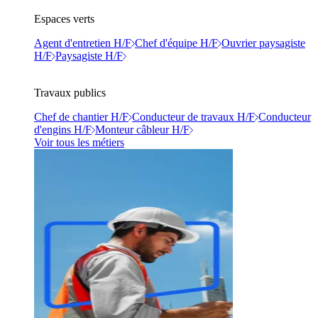
Espaces verts
Agent d'entretien H/F
Chef d'équipe H/F
Ouvrier paysagiste
H/F
Paysagiste H/F
Travaux publics
Chef de chantier H/F
Conducteur de travaux H/F
Conducteur
d'engins H/F
Monteur câbleur H/F
Voir tous les métiers