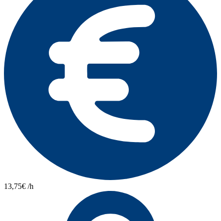
13,75€ /h