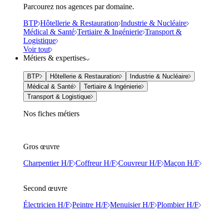
Parcourez nos agences par domaine.
BTP
Hôtellerie & Restauration
Industrie & Nucléaire
Médical & Santé
Tertiaire & Ingénierie
Transport &
Logistique
Voir tout
Métiers & expertises
BTP
Hôtellerie & Restauration
Industrie & Nucléaire
Médical & Santé
Tertiaire & Ingénierie
Transport & Logistique
Nos fiches métiers
Gros œuvre
Charpentier H/F
Coffreur H/F
Couvreur H/F
Maçon H/F
Second œuvre
Électricien H/F
Peintre H/F
Menuisier H/F
Plombier H/F