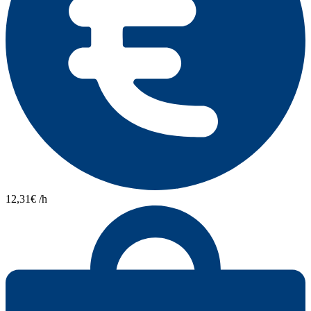
12,31€ /h