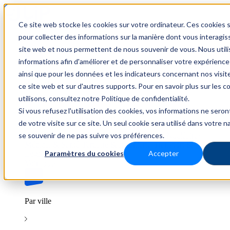
Ce site web stocke les cookies sur votre ordinateur. Ces cookies s
Trouver un emploi
pour collecter des informations sur la manière dont vous interagis
site web et nous permettent de nous souvenir de vous. Nous util
informations afin d'améliorer et de personnaliser votre expérience
ainsi que pour les données et les indicateurs concernant nos visiteu
Par secteur
ce site web et sur d'autres supports. Pour en savoir plus sur les 
utilisons, consultez notre Politique de confidentialité.
Si vous refusez l'utilisation des cookies, vos informations ne seront
Parcourez les offres par domaine.
de votre visite sur ce site. Un seul cookie sera utilisé dans votre n
se souvenir de ne pas suivre vos préférences.
BTP
Hôtellerie & Restauration
Industrie & Nucléaire
Médical & Santé
Tertiaire & Ingénierie
Transport &
Paramètres du cookies
Accepter
Logistique
Voir tout
Par ville