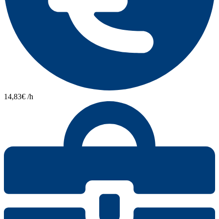
14,83€ /h