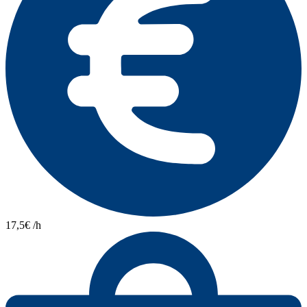
17,5€ /h