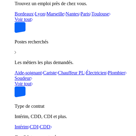
Trouvez un emploi près de chez vous.
Bordeaux
Lyon
Marseille
Nantes
Paris
Toulouse
Voir tout
Postes recherchés
Les métiers les plus demandés.
Aide-soignant
Cariste
Chauffeur PL
Électricien
Plombier
Soudeur
Voir tout
Type de contrat
Intérim, CDD, CDI et plus.
Intérim
CDI
CDD