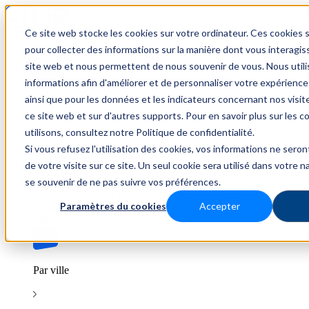
Ce site web stocke les cookies sur votre ordinateur. Ces cookies s
Trouver un emploi
pour collecter des informations sur la manière dont vous interagis
site web et nous permettent de nous souvenir de vous. Nous util
informations afin d'améliorer et de personnaliser votre expérience
ainsi que pour les données et les indicateurs concernant nos visiteu
Par secteur
ce site web et sur d'autres supports. Pour en savoir plus sur les 
utilisons, consultez notre Politique de confidentialité.
Si vous refusez l'utilisation des cookies, vos informations ne seront
Parcourez les offres par domaine.
de votre visite sur ce site. Un seul cookie sera utilisé dans votre n
se souvenir de ne pas suivre vos préférences.
BTP
Hôtellerie & Restauration
Industrie & Nucléaire
Médical & Santé
Tertiaire & Ingénierie
Transport &
Paramètres du cookies
Accepter
Logistique
Voir tout
Par ville