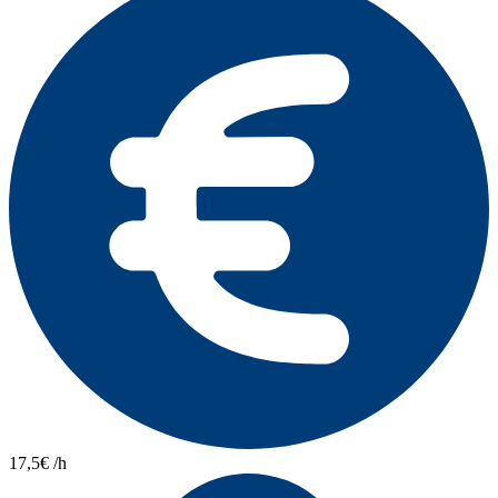
17,5€ /h