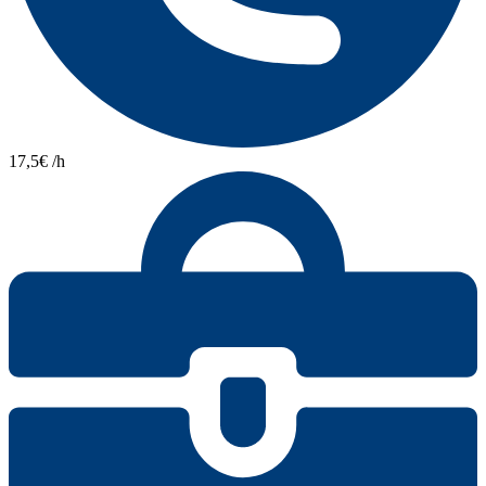
17,5€ /h