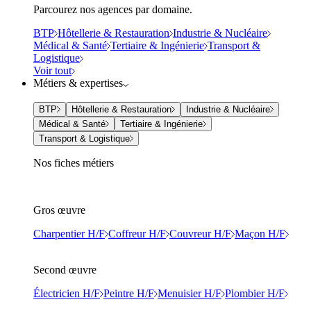
Parcourez nos agences par domaine.
BTP
Hôtellerie & Restauration
Industrie & Nucléaire
Médical & Santé
Tertiaire & Ingénierie
Transport &
Logistique
Voir tout
Métiers & expertises
BTP
Hôtellerie & Restauration
Industrie & Nucléaire
Médical & Santé
Tertiaire & Ingénierie
Transport & Logistique
Nos fiches métiers
Gros œuvre
Charpentier H/F
Coffreur H/F
Couvreur H/F
Maçon H/F
Second œuvre
Électricien H/F
Peintre H/F
Menuisier H/F
Plombier H/F