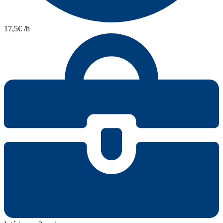
17,5€ /h