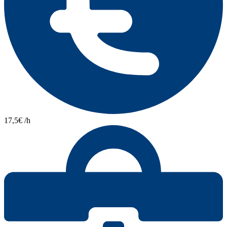
17,5€ /h