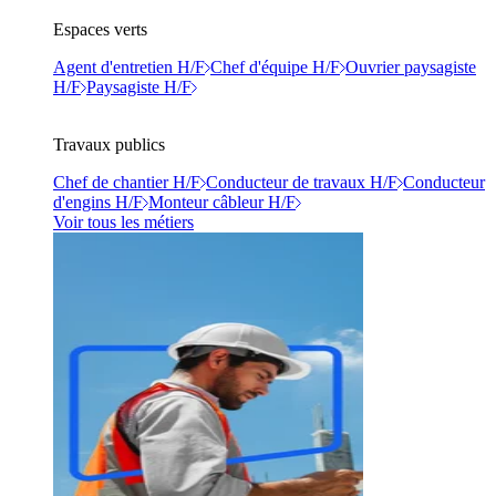
Espaces verts
Agent d'entretien H/F
Chef d'équipe H/F
Ouvrier paysagiste
H/F
Paysagiste H/F
Travaux publics
Chef de chantier H/F
Conducteur de travaux H/F
Conducteur
d'engins H/F
Monteur câbleur H/F
Voir tous les métiers