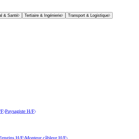
al & Santé
Tertiaire & Ingénierie
Transport & Logistique
/F
Paysagiste H/F
'engins H/F
Monteur câbleur H/F