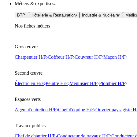
Métiers & expertises
BTP
Hôtellerie & Restauration
Industrie & Nucléaire
Médic
Nos fiches métiers
Gros œuvre
Charpentier H/F
Coffreur H/F
Couvreur H/F
Maçon H/F
Second œuvre
Électricien H/F
Peintre H/F
Menuisier H/F
Plombier H/F
Espaces verts
Agent d'entretien H/F
Chef d'équipe H/F
Ouvrier paysagiste H
Travaux publics
Chef de chantier H/F
Conducteur de travaux H/F
Conducteur d