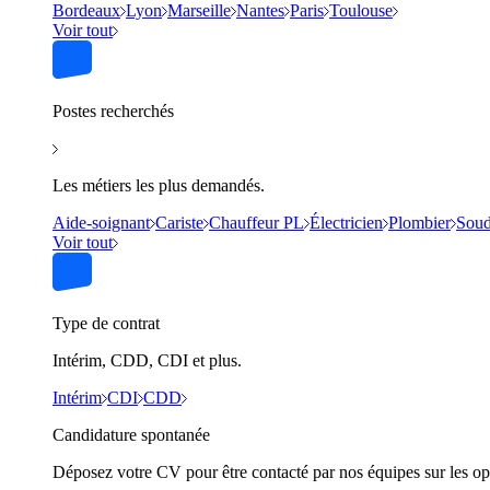
Bordeaux
Lyon
Marseille
Nantes
Paris
Toulouse
Voir tout
Postes recherchés
Les métiers les plus demandés.
Aide-soignant
Cariste
Chauffeur PL
Électricien
Plombier
Soud
Voir tout
Type de contrat
Intérim, CDD, CDI et plus.
Intérim
CDI
CDD
Candidature spontanée
Déposez votre CV pour être contacté par nos équipes sur les op