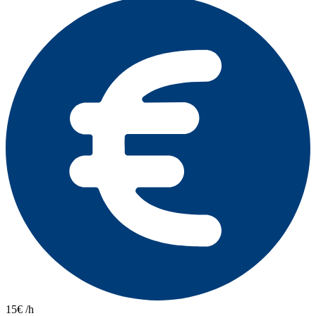
15€ /h