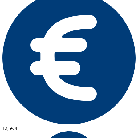
12,5€ /h