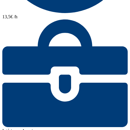
13,5€ /h