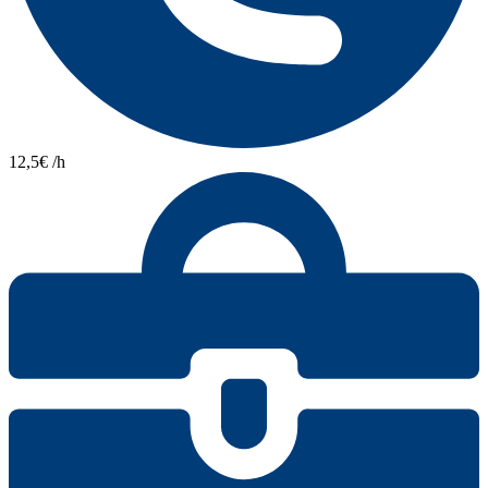
12,5€ /h