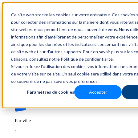
Ce site web stocke les cookies sur votre ordinateur. Ces cookies s
Trouver un emploi
pour collecter des informations sur la manière dont vous interagis
site web et nous permettent de nous souvenir de vous. Nous util
informations afin d'améliorer et de personnaliser votre expérience
ainsi que pour les données et les indicateurs concernant nos visiteu
Par secteur
ce site web et sur d'autres supports. Pour en savoir plus sur les 
utilisons, consultez notre Politique de confidentialité.
Si vous refusez l'utilisation des cookies, vos informations ne seront
Parcourez les offres par domaine.
de votre visite sur ce site. Un seul cookie sera utilisé dans votre n
se souvenir de ne pas suivre vos préférences.
BTP
Hôtellerie & Restauration
Industrie & Nucléaire
Médical & Santé
Tertiaire & Ingénierie
Transport &
Paramètres du cookies
Accepter
Logistique
Voir tout
Par ville