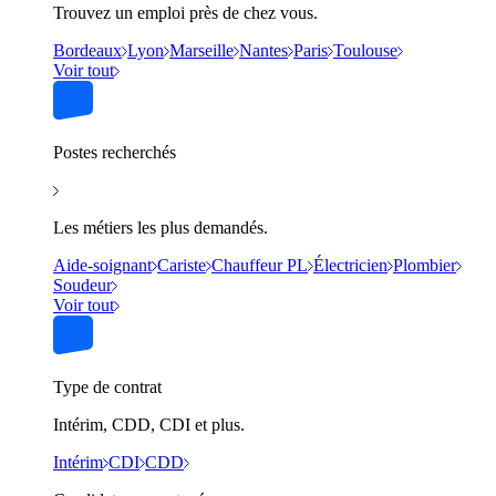
Trouvez un emploi près de chez vous.
Bordeaux
Lyon
Marseille
Nantes
Paris
Toulouse
Voir tout
Postes recherchés
Les métiers les plus demandés.
Aide-soignant
Cariste
Chauffeur PL
Électricien
Plombier
Soudeur
Voir tout
Type de contrat
Intérim, CDD, CDI et plus.
Intérim
CDI
CDD