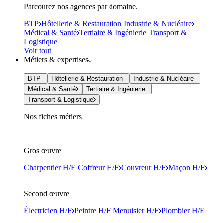
Parcourez nos agences par domaine.
BTP
Hôtellerie & Restauration
Industrie & Nucléaire
Médical & Santé
Tertiaire & Ingénierie
Transport &
Logistique
Voir tout
Métiers & expertises
BTP
Hôtellerie & Restauration
Industrie & Nucléaire
Médical & Santé
Tertiaire & Ingénierie
Transport & Logistique
Nos fiches métiers
Gros œuvre
Charpentier H/F
Coffreur H/F
Couvreur H/F
Maçon H/F
Second œuvre
Électricien H/F
Peintre H/F
Menuisier H/F
Plombier H/F