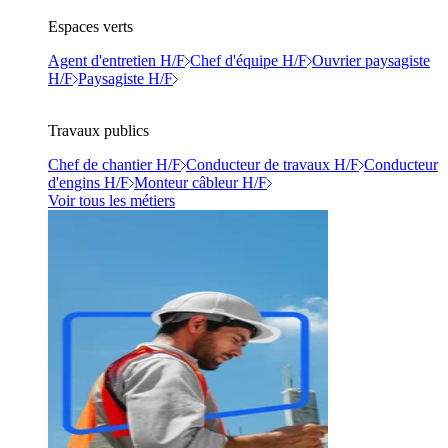
Espaces verts
Agent d'entretien H/F
Chef d'équipe H/F
Ouvrier paysagiste
H/F
Paysagiste H/F
Travaux publics
Chef de chantier H/F
Conducteur de travaux H/F
Conducteur
d'engins H/F
Monteur câbleur H/F
Voir tous les métiers