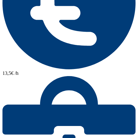
13,5€ /h