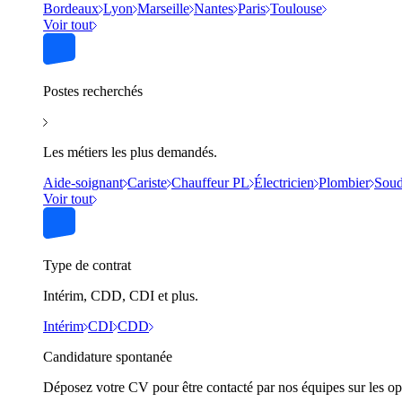
Bordeaux
Lyon
Marseille
Nantes
Paris
Toulouse
Voir tout
Postes recherchés
Les métiers les plus demandés.
Aide-soignant
Cariste
Chauffeur PL
Électricien
Plombier
Soud
Voir tout
Type de contrat
Intérim, CDD, CDI et plus.
Intérim
CDI
CDD
Candidature spontanée
Déposez votre CV pour être contacté par nos équipes sur les op