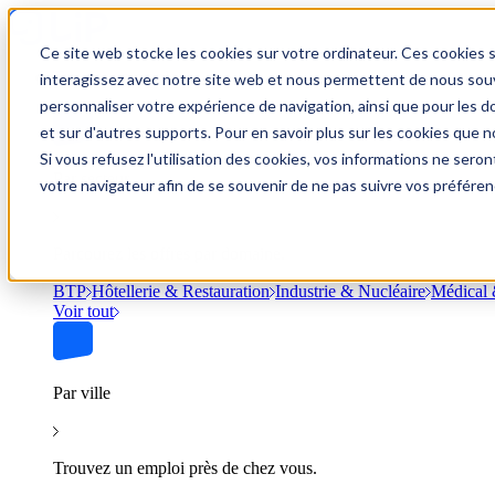
Ce site web stocke les cookies sur votre ordinateur. Ces cookies s
Trouver un emploi
interagissez avec notre site web et nous permettent de nous souve
personnaliser votre expérience de navigation, ainsi que pour les do
et sur d'autres supports. Pour en savoir plus sur les cookies que no
Si vous refusez l'utilisation des cookies, vos informations ne seront
Par secteur
votre navigateur afin de se souvenir de ne pas suivre vos préféren
Parcourez les offres par domaine.
BTP
Hôtellerie & Restauration
Industrie & Nucléaire
Médical 
Voir tout
Par ville
Trouvez un emploi près de chez vous.