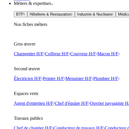
Métiers & expertises
BTP
Hôtellerie & Restauration
Industrie & Nucléaire
Médic
Nos fiches métiers
Gros œuvre
Charpentier H/F
Coffreur H/F
Couvreur H/F
Maçon H/F
Second œuvre
Électricien H/F
Peintre H/F
Menuisier H/F
Plombier H/F
Espaces verts
Agent d'entretien H/F
Chef d'équipe H/F
Ouvrier paysagiste H
Travaux publics
Chef de chantier H/F
Conducteur de travaux H/F
Conducteur d