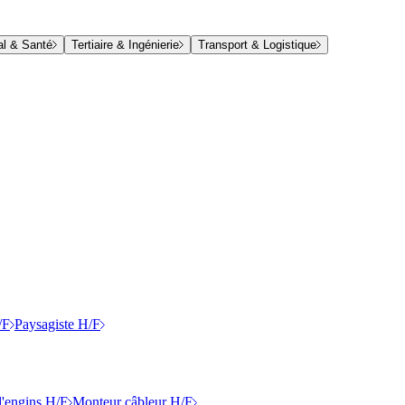
al & Santé
Tertiaire & Ingénierie
Transport & Logistique
/F
Paysagiste H/F
'engins H/F
Monteur câbleur H/F