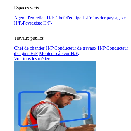
Espaces verts
Agent d'entretien H/F
Chef d'équipe H/F
Ouvrier paysagiste
H/F
Paysagiste H/F
Travaux publics
Chef de chantier H/F
Conducteur de travaux H/F
Conducteur
d'engins H/F
Monteur câbleur H/F
Voir tous les métiers