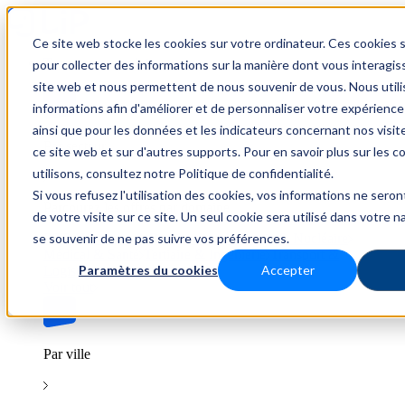
Ce site web stocke les cookies sur votre ordinateur. Ces cookies s
Trouver un emploi
pour collecter des informations sur la manière dont vous interagis
site web et nous permettent de nous souvenir de vous. Nous util
informations afin d'améliorer et de personnaliser votre expérience
ainsi que pour les données et les indicateurs concernant nos visiteu
Par secteur
ce site web et sur d'autres supports. Pour en savoir plus sur les 
utilisons, consultez notre Politique de confidentialité.
Si vous refusez l'utilisation des cookies, vos informations ne seront
Parcourez les offres par domaine.
de votre visite sur ce site. Un seul cookie sera utilisé dans votre n
se souvenir de ne pas suivre vos préférences.
BTP
Hôtellerie & Restauration
Industrie & Nucléaire
Médical & Santé
Tertiaire & Ingénierie
Transport &
Paramètres du cookies
Accepter
Logistique
Voir tout
Par ville