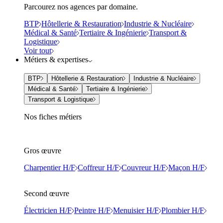
Parcourez nos agences par domaine.
BTP
Hôtellerie & Restauration
Industrie & Nucléaire
Médical & Santé
Tertiaire & Ingénierie
Transport &
Logistique
Voir tout
Métiers & expertises
BTP
Hôtellerie & Restauration
Industrie & Nucléaire
Médical & Santé
Tertiaire & Ingénierie
Transport & Logistique
Nos fiches métiers
Gros œuvre
Charpentier H/F
Coffreur H/F
Couvreur H/F
Maçon H/F
Second œuvre
Électricien H/F
Peintre H/F
Menuisier H/F
Plombier H/F