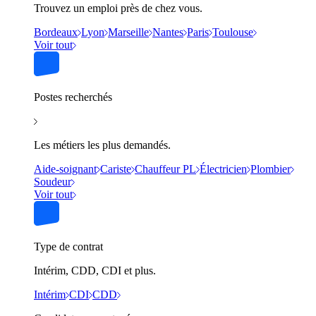
Trouvez un emploi près de chez vous.
Bordeaux
Lyon
Marseille
Nantes
Paris
Toulouse
Voir tout
Postes recherchés
Les métiers les plus demandés.
Aide-soignant
Cariste
Chauffeur PL
Électricien
Plombier
Soudeur
Voir tout
Type de contrat
Intérim, CDD, CDI et plus.
Intérim
CDI
CDD