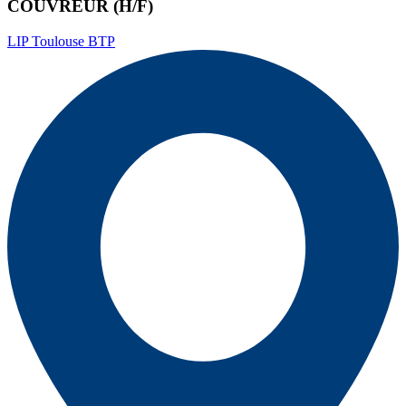
COUVREUR (H/F)
LIP Toulouse BTP