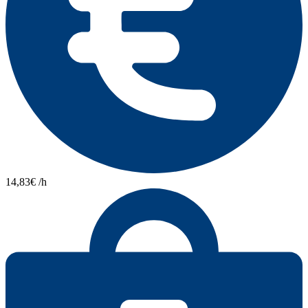
14,83€ /h