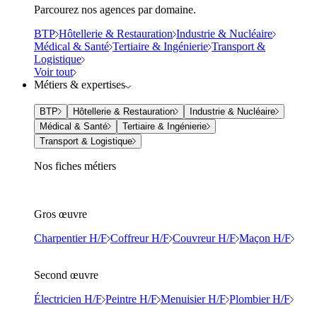
Parcourez nos agences par domaine.
BTP
Hôtellerie & Restauration
Industrie & Nucléaire
Médical & Santé
Tertiaire & Ingénierie
Transport &
Logistique
Voir tout
Métiers & expertises
BTP
Hôtellerie & Restauration
Industrie & Nucléaire
Médical & Santé
Tertiaire & Ingénierie
Transport & Logistique
Nos fiches métiers
Gros œuvre
Charpentier H/F
Coffreur H/F
Couvreur H/F
Maçon H/F
Second œuvre
Électricien H/F
Peintre H/F
Menuisier H/F
Plombier H/F