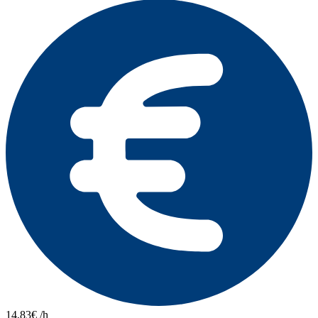
14,83€ /h