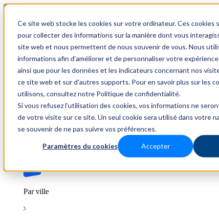
Ce site web stocke les cookies sur votre ordinateur. Ces cookies s
Trouver un emploi
pour collecter des informations sur la manière dont vous interagis
site web et nous permettent de nous souvenir de vous. Nous util
informations afin d'améliorer et de personnaliser votre expérience
ainsi que pour les données et les indicateurs concernant nos visiteu
Par secteur
ce site web et sur d'autres supports. Pour en savoir plus sur les 
utilisons, consultez notre Politique de confidentialité.
Si vous refusez l'utilisation des cookies, vos informations ne seront
Parcourez les offres par domaine.
de votre visite sur ce site. Un seul cookie sera utilisé dans votre n
se souvenir de ne pas suivre vos préférences.
BTP
Hôtellerie & Restauration
Industrie & Nucléaire
Médical & Santé
Tertiaire & Ingénierie
Transport &
Paramètres du cookies
Accepter
Logistique
Voir tout
Par ville