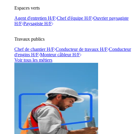
Espaces verts
Agent d'entretien H/F
Chef d'équipe H/F
Ouvrier paysagiste
H/F
Paysagiste H/F
Travaux publics
Chef de chantier H/F
Conducteur de travaux H/F
Conducteur
d'engins H/F
Monteur câbleur H/F
Voir tous les métiers