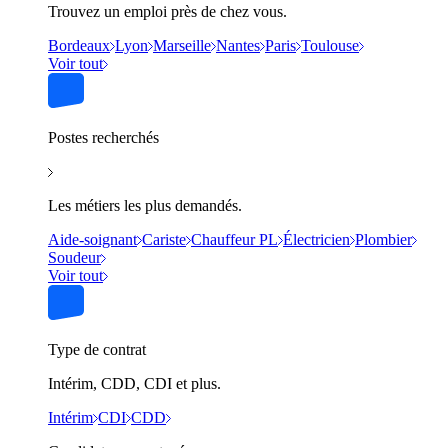
Trouvez un emploi près de chez vous.
Bordeaux
Lyon
Marseille
Nantes
Paris
Toulouse
Voir tout
Postes recherchés
Les métiers les plus demandés.
Aide-soignant
Cariste
Chauffeur PL
Électricien
Plombier
Soudeur
Voir tout
Type de contrat
Intérim, CDD, CDI et plus.
Intérim
CDI
CDD