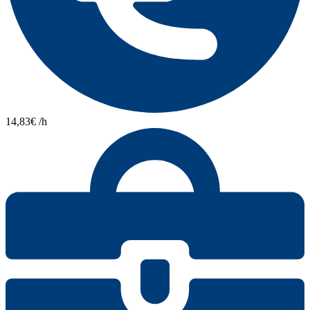
14,83€ /h